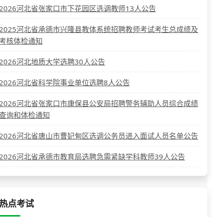
2026河北省张家口市下花园区选调教师13人公告
2025河北省承德市兴隆县教体系统招聘教师考试考生总成绩及
考核体检通知
2026河北地质大学选聘30人公告
2026河北省科学院事业单位选聘8人公告
2026河北省张家口市康保县公安局招聘警务辅助人员综合成绩
查询和体检通知
2026河北省唐山市曹妃甸区选调公务员进入面试人员名单公告
2026河北省承德市教育局选聘急需紧缺学科教师39人公告
热点考试