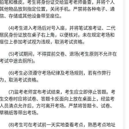
铅笔和橡皮。考生将身份证交给监考老师备查，并将个人
其他物品放到指定位置，关闭手机。严禁将各种电子、通
信、存储或其他设备带至座位。
(4)考生进入考场后对号入座，并将笔试准考证、二代
居民身份证放在桌子右上角，以便核对。未在规定考场和
座位上参加考试视为违规，取消考试资格。
(5)考试期间，不得提前交卷、退场(考生原则不允许在
考试中途去厕所)。
(6)考生必须遵守考场纪律及考场规则，若有作弊行
为，取消考试资格。
(7)监考老师宣布考试结束，考生应立即停止答题。考
生交卷时应将试卷、答题卡反面向上放在桌面上，经监考
人员清点允许后，方可离开考场。严禁将答题卡、试卷、
草稿纸等带出考场。
(8)考生可在考试前一天实地查看考点，熟悉考点地址