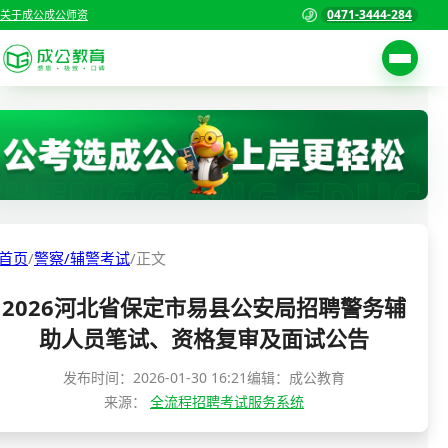
0471-3444-284
关于成公
成公师资
考试公告
首页
职位表
国家公务员考试
报名入口
各省公务员考试
报考指南
首页
/
警察/辅警考试
/
正文
缴费确认
事业单位招聘考试
2026河北省保定市易县公安局招聘警务辅
准考证打印
三支一扶考试
助人员笔试、资格复审及面试公告
考试政策
警察/辅警考试
发布时间：
2026-01-30 16:21
编辑：成公教育
成绩查询
来源：
全流程招聘考试服务系统
分数线
教师资格/教师编制