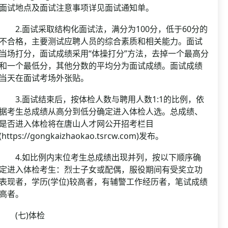
面试地点及面试注意事项详见面试通知单。
2.面试采取结构化面试法，满分为100分，低于60分的
不合格，主要测试应聘人员的综合素质和相关能力。面试
当场打分，面试成绩采用“体操打分”方法，去掉一个最高分
和一个最低分，其他分数的平均分为面试成绩。面试成绩
当天在面试考场外张贴。
3.面试结束后，按体检人数与聘用人数1:1的比例，依
据考生总成绩从高分到低分确定进入体检人选。总成绩、
是否进入体检将在唐山人才网公开招考栏目
(https://gongkaizhaokao.tsrcw.com)发布。
4.如比例内末位考生总成绩出现并列，按以下顺序确
定进入体检考生：烈士子女或配偶，服役期间有受奖立功
表现者，学历(学位)较高者，有辅警工作经历者，笔试成绩
高者。
(七)体检