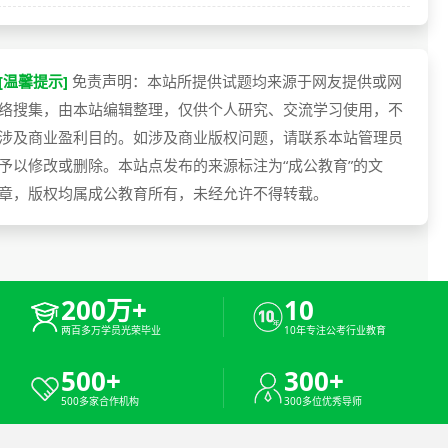
[温馨提示]
免责声明：本站所提供试题均来源于网友提供或网
络搜集，由本站编辑整理，仅供个人研究、交流学习使用，不
涉及商业盈利目的。如涉及商业版权问题，请联系本站管理员
予以修改或删除。本站点发布的来源标注为“成公教育”的文
章，版权均属成公教育所有，未经允许不得转载。
200万+
10
两百多万学员光荣毕业
10年专注公考行业教育
500+
300+
500多家合作机构
300多位优秀导师