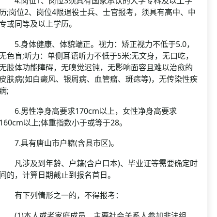
4.岗位1、岗位3须具有国家承认的大学专科及以上学
历;岗位2、岗位4限退役士兵、士官报考，须具有高中、中
专或同等及以上学历。
5.身体健康、体貌端正。视力：矫正视力不低于5.0，
无色盲;听力：单侧耳语听力不低于5米;无文身，无口吃，
无肢体功能障碍，无嗅觉迟钝，无影响面容且难以治愈的
皮肤病(如白癜风、银屑病、血管瘤、斑痣等)，无传染性疾
病;
6.男性净身高要求170cm以上，女性净身高要求
160cm以上;体重指数小于或等于28。
7.具有唐山市户籍(含县市区)。
凡涉及到年龄、户籍(含户口本)、毕业证等需要确定时
间的，计算日期截止到报名首日。
有下列情形之一的，不得报考：
(1)本人或者家庭成员、主要社会关系人参加非法组