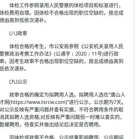
体检工作参照录用人民警察的体检项目和标准进行，
体检费用自理。因体检不合格出现的职位空缺的，按总成
绩由高到低依次递补。
(八)政审
体检合格的考生，市公安局参照《公安机关录用人民
警察政治考察工作办法》(公通字﹝2020﹞11号)进行政
审。因考生政审不合格出现职位空缺的，按总成绩由高到
低依次递补。
(九)公示
政审合格的确定为拟聘用人选。拟聘用人选在“唐山人
才网(https://www.tsrcw.com)”进行公示，公示期为7天。
对公示反映有严重问题并查有实据，不符合聘用条件的取
消其拟聘人选资格;对反映有严重问题但一时难以查实的，
暂缓聘用，待查实并做出结论后决定是否聘用。
因体检或政审不合格、公示结果影响聘用、公示期间