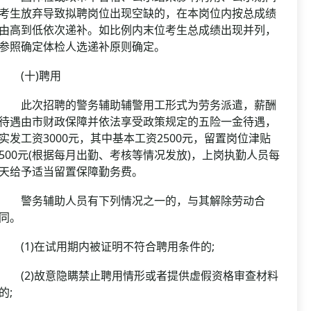
考生放弃导致拟聘岗位出现空缺的，在本岗位内按总成绩
由高到低依次递补。如比例内末位考生总成绩出现并列，
参照确定体检人选递补原则确定。
(十)聘用
此次招聘的警务辅助辅警用工形式为劳务派遣，薪酬
待遇由市财政保障并依法享受政策规定的五险一金待遇，
实发工资3000元，其中基本工资2500元，留置岗位津贴
500元(根据每月出勤、考核等情况发放)，上岗执勤人员每
天给予适当留置保障勤务费。
警务辅助人员有下列情况之一的，与其解除劳动合
同。
(1)在试用期内被证明不符合聘用条件的;
(2)故意隐瞒禁止聘用情形或者提供虚假资格审查材料
的;