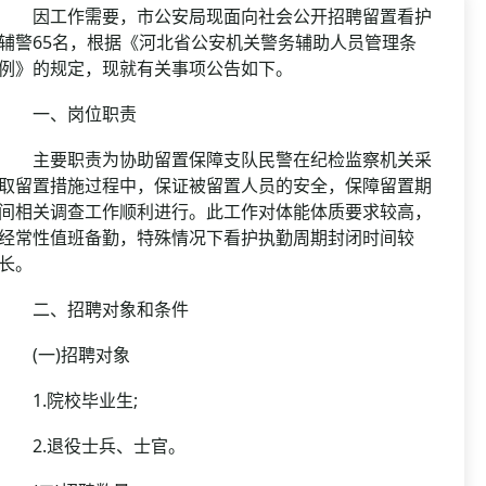
资格复审
因工作需要，市公安局现面向社会公开招聘留置看护
国企/银行考试
面试补录
辅警65名，根据《河北省公安机关警务辅助人员管理条
例》的规定，现就有关事项公告如下。
历年真题
公务员课程
一、岗位职责
主要职责为协助留置保障支队民警在纪检监察机关采
取留置措施过程中，保证被留置人员的安全，保障留置期
间相关调查工作顺利进行。此工作对体能体质要求较高，
经常性值班备勤，特殊情况下看护执勤周期封闭时间较
长。
二、招聘对象和条件
(一)招聘对象
1.院校毕业生;
2.退役士兵、士官。