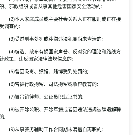
织、邪教组织或者从事其他危害国家安全活动的;
(2)本人家庭成员或主要社会关系人正在服刑或正在接
受调查的;
(3)受过刑事处罚或涉嫌违法犯罪尚未查清的;
(4)编造、散布有损国家声誉、反对党的理论和路线方
针政策、违反国家法律法规信息的;
(5)曾因吸毒、嫖娼、赌博受到处罚的;
(6)曾被行政拘留、司法拘留或收容教育的;
(7)被吊销律师、公证员职业证书的;
(8)被开除公职、开除军籍或者因违法违规被辞退解聘
的;
(9)从事警务辅助工作合同期未满擅自离职的;