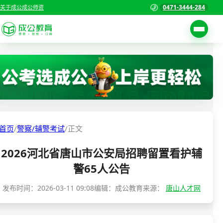
0471-3444-284
关于成公
成公师资
考试公告
首页
职位表
国家公务员考试
报名入口
各省公务员考试
报考指南
首页
/
警察/辅警考试
/
正文
缴费确认
事业单位招聘考试
2026河北省唐山市公安局招聘留置看护辅
准考证打印
三支一扶考试
警65人公告
考试政策
警察/辅警考试
发布时间：
2026-03-11 09:08
编辑：成公教育
来源：
唐山人才网
成绩查询
分数线
教师资格/教师编制