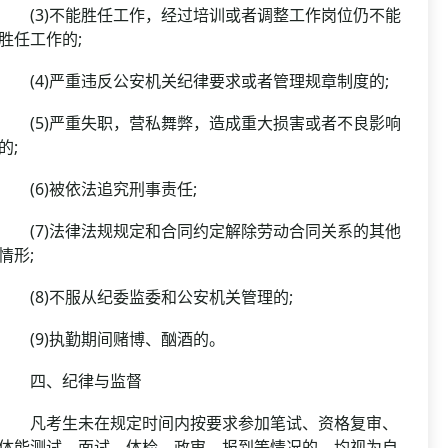
(3)不能胜任工作，经过培训或者调整工作岗位仍不能
胜任工作的;
(4)严重违反公安机关纪律要求或者管理规章制度的;
(5)严重失职，营私舞弊，造成重大损害或者不良影响
的;
(6)被依法追究刑事责任;
(7)法律法规规定和合同约定解除劳动合同关系的其他
情形;
(8)不服从纪委监委和公安机关管理的;
(9)执勤期间赌博、酗酒的。
四、纪律与监督
凡考生未在规定时间内按要求参加笔试、资格复审、
体能测试、面试、体检、政审、报到等情况的，均视为自