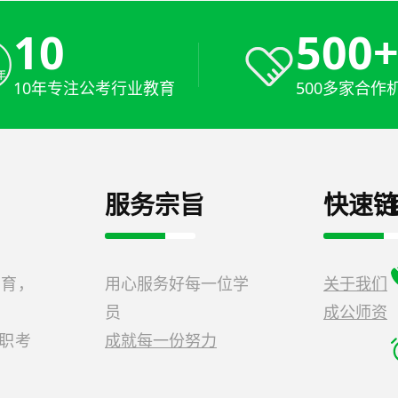
10
500
10年专注公考行业教育
500多家合作
服务宗旨
快速链
教育，
用心服务好每一位学
关于我们
员
成公师资
公职考
成就每一份努力