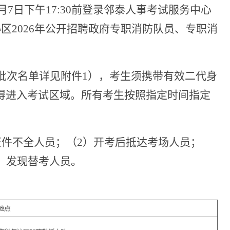
月
7
日下午
17:30
前登录邻泰人事考试服务中心
沁区
2026
年公开招聘政府专职消防队员、专职消
批次名单详见附件
1
），考生须携带有效二代身
得进入考试区域。所有考生按照指定时间指定
证件不全人员；（
2
）开考后抵达考场人员；
）发现替考人员。