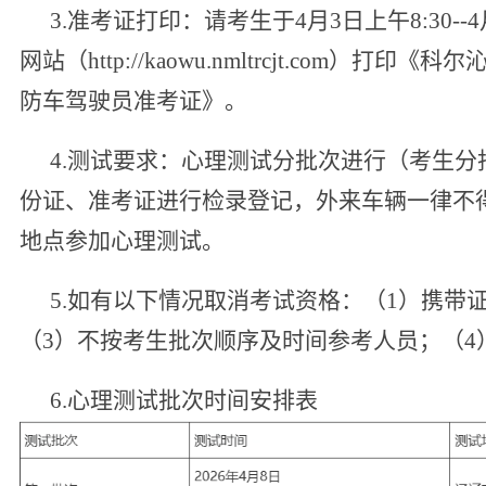
3.
准考证打印：请考生于
4
月
3
日上午
8:30--4
网站（
http://kaowu.nmltrcjt.com
）打印《科尔
防车驾驶员准考证》。
4.
测试要求：心理测试分批次进行（考生分
份证、准考证进行检录登记，外来车辆一律不
地点参加心理测试。
5.
如有以下情况取消考试资格：（
1
）携带
（
3
）不按考生批次顺序及时间参考人员；（
4
6.
心理测试批次时间安排表