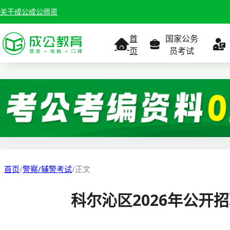
关于成公
成公师资
首
国家公务
页
员考试
考试公告
考试公告
公务员课
考试
职位表
职位表
职
报名入口
报名入口
报名
首页
/
警察/辅警考试
/
正文
报考指南
报考指南
报考
科尔沁区2026年公
缴费确认
准考证打印
准考
准考证打印
考试政策
考试