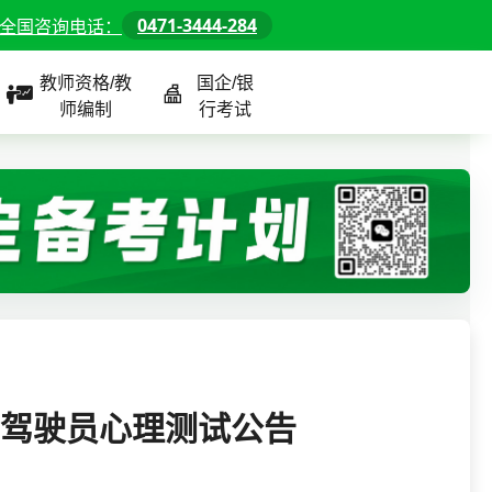
0471-3444-284
全国咨询电话：
教师资格/教
国企/银
师编制
行考试
课程
全国
教师/资格课程
警察/辅警课程
国企/银行课程
北京
河北
山东
车驾驶员心理测试公告
内蒙古