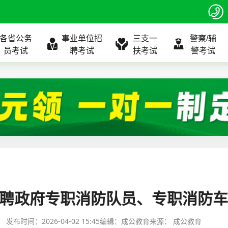
各省公务
事业单位招
三支一
警察/辅
员考试
聘考试
扶考试
警考试
程
公告
全国
考试公告
公务员课程
全国
考试公告
考试公告
事业单位课程
全国
考试公告
全国
全国
三支一扶
位表
北京
职位表
北京
职位表
职位表
北京
职位表
北京
北京
入口
河北
报名入口
河北
报名入口
报名入口
河北
报名入口
河北
河北
指南
山东
考试政策
山东
成绩查询
成绩查询
山东
成绩查询
山东
山东
开招聘政府专职消防队员、专职消防
证打印
内蒙古
成绩查询
内蒙古
面试补录
面试补录
内蒙古
面试补录
内蒙古
内蒙古
发布时间：
2026-04-02 15:45
编辑：成公教育
来源：
成公教育
政策
分数线
历年真题
历年真题
历年真题