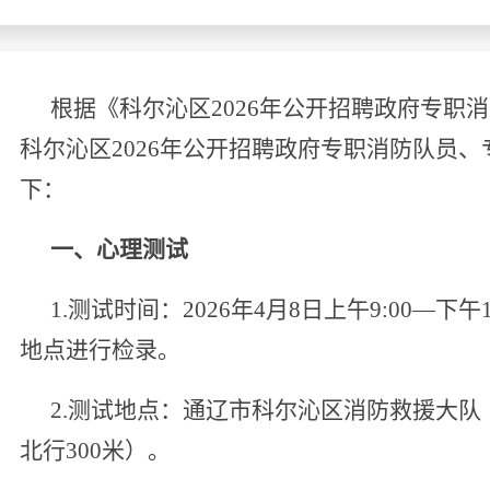
考试政策
成绩查询
成绩
成绩查询
分数线
分
根据《科尔沁区
2026
年公开招聘政府专职消
分数线
历年真题
历年
科尔沁区
2026
年公开招聘政府专职消防队员、
下：
资格复审
面试补录
一、心理测试
历年真题
1.
测试时间：
2026
年
4
月
8
日上午
9:00
—下午
地点进行检录。
2.
测试地点：通辽市科尔沁区消防救援大队
北行
300
米）。