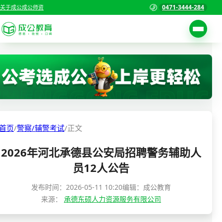
0471-3444-284
关于成公
成公师资
考试公告
首页
职位表
国家公务员考试
报名入口
各省公务员考试
报考指南
首页
/
警察/辅警考试
/
正文
缴费确认
事业单位招聘考试
2026年河北承德县公安局招聘警务辅助人
准考证打印
三支一扶考试
员12人公告
考试政策
警察/辅警考试
发布时间：
2026-05-11 10:20
编辑：成公教育
成绩查询
来源：
承德东硕人力资源服务有限公司
分数线
教师资格/教师编制