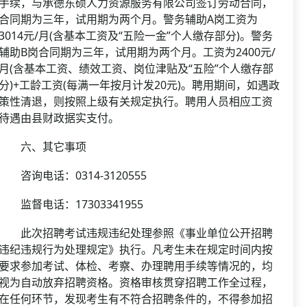
手续，与承德东硕人力资源服务有限公司签订劳动合同，
合同期为三年，试用期为两个月。警务辅助A岗工资为
3014元/月(含基本工资及“五险一金”个人缴存部分)。警务
辅助B岗合同期为三年，试用期为两个月。工资为2400元/
月(含基本工资、绩效工资、岗位津贴及“五险”个人缴存部
分)+工龄工资(每满一年按月计发20元)。聘用期间，如遇政
策性清退，则按照上级有关规定执行。聘用人员相应工资
待遇由县财政据实支付。
六、其它事项
咨询电话：0314-3120555
监督电话：17303341955
此次招聘考试违规违纪处理参照《事业单位公开招聘
违纪违规行为处理规定》执行。凡考生未在规定时间内按
要求参加考试、体检、考察、办理聘用手续等情况的，均
视为自动放弃招聘资格。资格审核贯穿招聘工作全过程，
在任何环节，发现考生有不符合招聘条件的，不得参加招