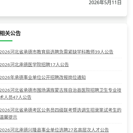
2026年5月11日
相关公告
2026河北省承德市教育局选聘急需紧缺学科教师39人公告
2026河北承德医学院招聘17人公告
2026年承德事业单位公开招聘改报岗位通知
2026河北省承德市围场满族蒙古族自治县医院招聘卫生专业技
术人员47人公告
2026河北省承德考区公务员四级联考暨选调生招录笔试考生的
温馨提示
2026河北承德兴隆县事业单位选聘27名高层次人才公告