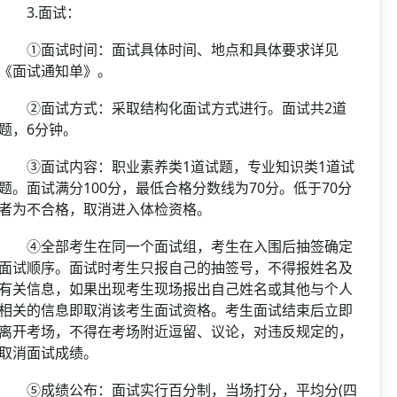
3.面试：
①面试时间：面试具体时间、地点和具体要求详见
《面试通知单》。
②面试方式：采取结构化面试方式进行。面试共2道
题，6分钟。
③面试内容：职业素养类1道试题，专业知识类1道试
题。面试满分100分，最低合格分数线为70分。低于70分
者为不合格，取消进入体检资格。
④全部考生在同一个面试组，考生在入围后抽签确定
面试顺序。面试时考生只报自己的抽签号，不得报姓名及
有关信息，如果出现考生现场报出自己姓名或其他与个人
相关的信息即取消该考生面试资格。考生面试结束后立即
离开考场，不得在考场附近逗留、议论，对违反规定的，
取消面试成绩。
⑤成绩公布：面试实行百分制，当场打分，平均分(四