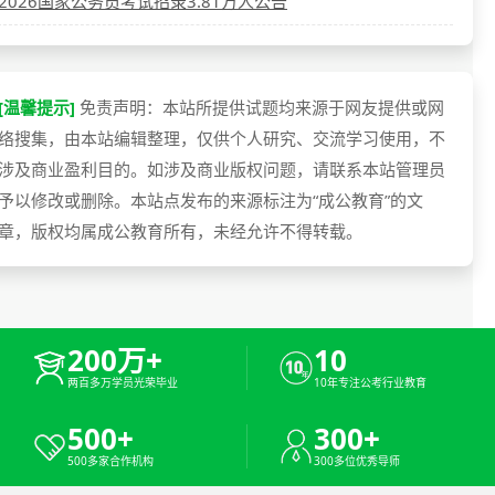
2026国家公务员考试招录3.81万人公告
[温馨提示]
免责声明：本站所提供试题均来源于网友提供或网
络搜集，由本站编辑整理，仅供个人研究、交流学习使用，不
涉及商业盈利目的。如涉及商业版权问题，请联系本站管理员
予以修改或删除。本站点发布的来源标注为“成公教育”的文
章，版权均属成公教育所有，未经允许不得转载。
200万+
10
两百多万学员光荣毕业
10年专注公考行业教育
500+
300+
500多家合作机构
300多位优秀导师