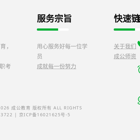
服务宗旨
快速链
教育，
用心服务好每一位学
关于我们
员
成公师资
公职考
成就每一份努力
-2026 成公教育 版权所有 ALL RIGHTS
23722 | 京ICP备16021625号-5