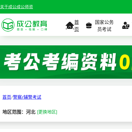
关于成公
成公师资
首
国家公务
页
员考试
考试公告
考试公告
公务员课
考试
职位表
职位表
职
报名入口
报名入口
报名
首页
/
警察/辅警考试
报考指南
报考指南
报考
地区范围：河北
[更换地区]
缴费确认
准考证打印
准考
准考证打印
考试政策
考试