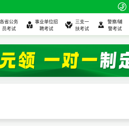
各省公务
事业单位招
三支一
警察/辅
员考试
聘考试
扶考试
警考试
程
公告
全国
考试公告
公务员课程
全国
考试公告
考试公告
事业单位课程
全国
考试公告
全国
全国
三支一扶
位表
北京
职位表
北京
职位表
职位表
北京
职位表
北京
北京
入口
河北
报名入口
河北
报名入口
报名入口
河北
报名入口
河北
河北
指南
山东
考试政策
山东
成绩查询
成绩查询
山东
成绩查询
山东
山东
证打印
内蒙古
成绩查询
内蒙古
面试补录
面试补录
内蒙古
面试补录
内蒙古
内蒙古
政策
分数线
历年真题
历年真题
历年真题