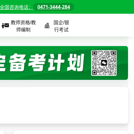
0471-3444-284
全国咨询电话：
教师资格/教
国企/银
师编制
行考试
课程
全国
教师/资格课程
警察/辅警课程
国企/银行课程
北京
河北
山东
内蒙古