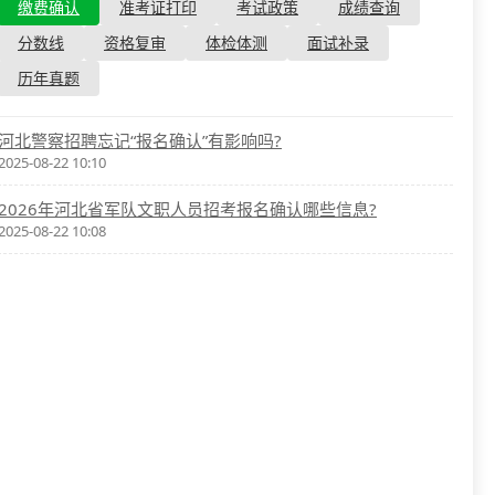
资格复审
缴费确认
准考证打印
考试政策
成绩查询
国企/银行考试
面试补录
分数线
资格复审
体检体测
面试补录
历年真题
历年真题
公务员课程
河北警察招聘忘记“报名确认”有影响吗?
2025-08-22 10:10
2026年河北省军队文职人员招考报名确认哪些信息?
2025-08-22 10:08