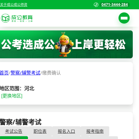
0471-3444-284
关于成公
成公师资
考试公告
首页
职位表
国家公务员考试
报名入口
首页
/
警察/辅警考试
/
缴费确认
各省公务员考试
报考指南
缴费确认
事业单位招聘考试
地区范围：河北
[更换地区]
准考证打印
三支一扶考试
考试政策
警察/辅警考试
成绩查询
警察/辅警考试
- 缴费确认
分数线
教师资格/教师编制
考试公告
职位表
报名入口
报考指南