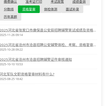
资格复审
缴费确认
准考证打印
考试政策
成绩查询
国企/银行考试
面试补录
分数线
资格复审
体检体测
面试补录
历年真题
历年真题
公务员课程
2025河北省张家口市康保县公安局招聘辅警笔试成绩及资格审核
2025-11-26 09:14
2025河北省沧州市沧县招聘公安辅警体检、考察、资格复审通知
2025-10-28 09:22
2025河北省沧州市沧县招聘辅警证件审核通知
2025-10-10 10:53
河北军队文职资格复审材料有什么?
2025-08-25 18:42