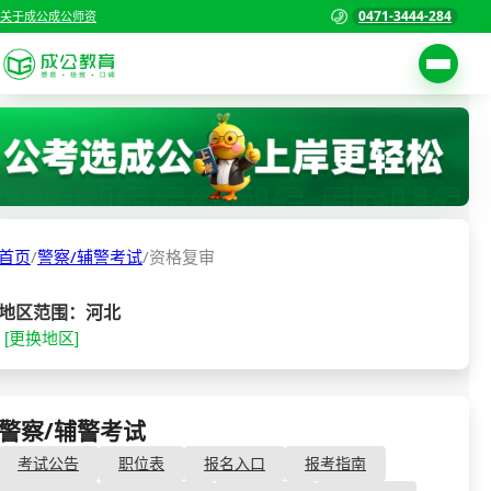
0471-3444-284
关于成公
成公师资
考试公告
首页
职位表
国家公务员考试
报名入口
首页
/
警察/辅警考试
/
资格复审
各省公务员考试
报考指南
缴费确认
事业单位招聘考试
地区范围：河北
[更换地区]
准考证打印
三支一扶考试
考试政策
警察/辅警考试
成绩查询
警察/辅警考试
- 资格复审
分数线
教师资格/教师编制
考试公告
职位表
报名入口
报考指南