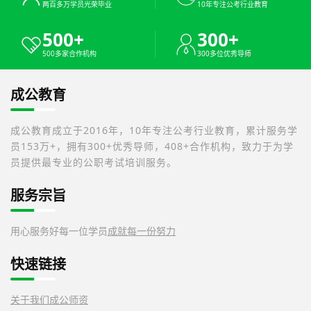
两百多万学员光荣毕业
10年专注公考行业教育
500+
300+
500多家合作机构
300多位优秀导师
成公教育
成公教育成立于2016年，10年专注公考行业教育，累计服务学
员153万+，拥有300+优秀导师，408+合作机构，致力于为学
员提供最专业的公职考试培训服务。
服务宗旨
用心服务好每一位学员
成就每一份努力
快速链接
关于我们
成公师资