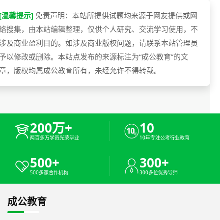
[温馨提示]
免责声明：本站所提供试题均来源于网友提供或网
络搜集，由本站编辑整理，仅供个人研究、交流学习使用，不
涉及商业盈利目的。如涉及商业版权问题，请联系本站管理员
予以修改或删除。本站点发布的来源标注为“成公教育”的文
章，版权均属成公教育所有，未经允许不得转载。
200万+
10
两百多万学员光荣毕业
10年专注公考行业教育
500+
300+
500多家合作机构
300多位优秀导师
成公教育