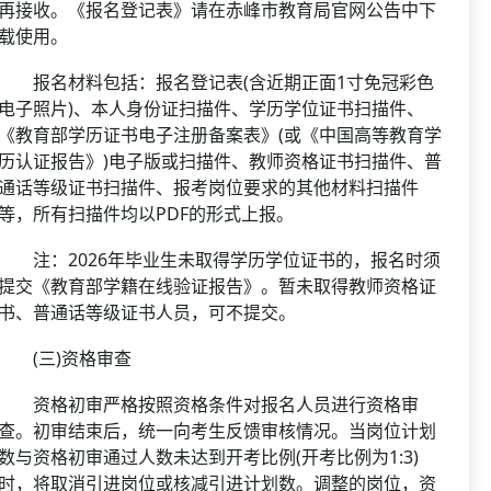
再接收。《报名登记表》请在赤峰市教育局官网公告中下
载使用。
报名材料包括：报名登记表(含近期正面1寸免冠彩色
电子照片)、本人身份证扫描件、学历学位证书扫描件、
《教育部学历证书电子注册备案表》(或《中国高等教育学
历认证报告》)电子版或扫描件、教师资格证书扫描件、普
通话等级证书扫描件、报考岗位要求的其他材料扫描件
等，所有扫描件均以PDF的形式上报。
注：2026年毕业生未取得学历学位证书的，报名时须
提交《教育部学籍在线验证报告》。暂未取得教师资格证
书、普通话等级证书人员，可不提交。
(三)资格审查
资格初审严格按照资格条件对报名人员进行资格审
查。初审结束后，统一向考生反馈审核情况。当岗位计划
数与资格初审通过人数未达到开考比例(开考比例为1:3)
时，将取消引进岗位或核减引进计划数。调整的岗位，资