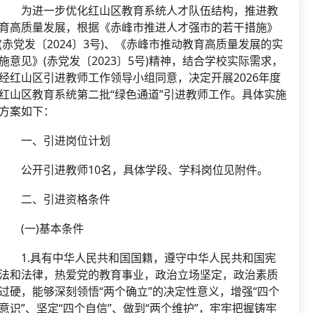
资格复审
为进一步优化红山区教育系统人才队伍结构，推进教
国企/银行考试
面试补录
育高质量发展，根据《赤峰市推进人才强市的若干措施》
(赤党发〔2024〕3号)、《赤峰市推动教育高质量发展的实
历年真题
施意见》(赤党发〔2023〕5号)精神，结合学校实际需求，
公务员课程
经红山区引进教师工作领导小组同意，决定开展2026年度
红山区教育系统第二批“绿色通道”引进教师工作。具体实施
方案如下：
一、引进岗位计划
公开引进教师10名，具体学段、学科岗位见附件。
二、引进资格条件
(一)基本条件
1.具有中华人民共和国国籍，遵守中华人民共和国宪
法和法律，热爱党的教育事业，政治立场坚定，政治素质
过硬，能够深刻领悟“两个确立”的决定性意义，增强“四个
意识”、坚定“四个自信”、做到“两个维护”，牢牢把握铸牢