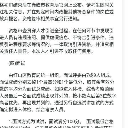
格初审结束后在赤峰市教育局官网上公布。请考生随时关
注相关信息，并在规定时间内改报其他符合条件的岗位或
放弃报名。资格复审相关事宜另行通知。
资格审查贯穿人才引进全过程，在任何环节中发现引
进人员有违规违纪、提供虚假信息、不符合引进条件、违
反引进程序要求等情况的，一律取消引进资格，并追究相
关责任人责任。本次人才引进不收取任何费用。
(四)面试
由红山区教育局统一组织，面试评委由7或9人组成，
面试成绩分别去掉1个最高分和1个最低分，取其余有效分
数的平均分为面试总成绩。如拟进入体检、综合考察范围
人员最后一名面试成绩出现并列的，按小数点后第3位数字
高者优先，再出现并列的，通过另行自选试讲加试的方式
确定拟进入体检、综合考察人员。
1.面试方式为试讲，面试满分100分。 面试最低合格