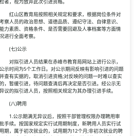
检者，视为放弃此次引进资格。
红山区教育局按照相关规定和要求，根据岗位条件对
考察人员的政治思想、道德品质、遵纪守法、自律意识、
能力素质、资格条件、是否需要回避及人事档案等方面情
况进行全面考察。
(七)公示
对拟引进人员结果在赤峰市教育局网站上进行公示，
公示时间为5个工作日。对公示期间反映有影响引进的问题
并查有实据的，取消引进资格;对反映的问题一时难以查实
的，暂缓引进，待问题查清后再决定是否引进。经公示无
异议的拟引进人员，按照相关规定为其办理引进手续。
(八)聘用
1.公示期满无异议后，按照干部管理权限办理聘用审
批手续。按国家规定实行试用期制度，新聘用人员实行试
用期，属于初次就业的，试用期为12个月;非初次就业的聘