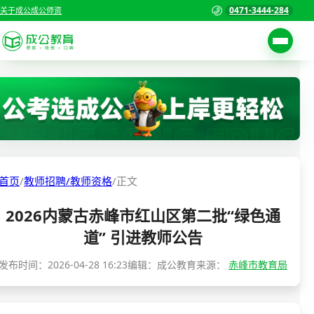
0471-3444-284
关于成公
成公师资
考试公告
首页
职位表
国家公务员考试
报名入口
各省公务员考试
报考指南
首页
/
教师招聘/教师资格
/
正文
缴费确认
事业单位招聘考试
2026内蒙古赤峰市红山区第二批“绿色通
准考证打印
三支一扶考试
道” 引进教师公告
考试政策
警察/辅警考试
发布时间：
2026-04-28 16:23
编辑：成公教育
来源：
赤峰市教育局
成绩查询
分数线
教师资格/教师编制