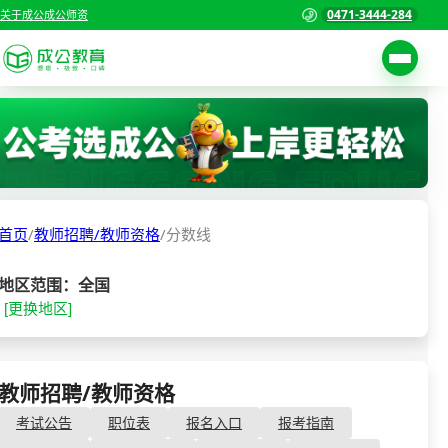
0471-3444-284
关于成公
成公师资
考试公告
首页
职位表
国家公务员考试
报名入口
首页
/
教师招聘/教师资格
/
分数线
各省公务员考试
报考指南
缴费确认
事业单位招聘考试
地区范围：全国
[更换地区]
准考证打印
三支一扶考试
考试政策
警察/辅警考试
成绩查询
教师招聘/教师资格
- 分数线
分数线
教师资格/教师编制
考试公告
职位表
报名入口
报考指南