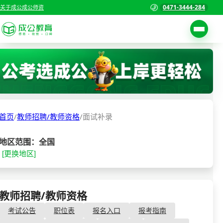
0471-3444-284
关于成公
成公师资
考试公告
首页
职位表
国家公务员考试
报名入口
首页
/
教师招聘/教师资格
/
面试补录
各省公务员考试
报考指南
缴费确认
事业单位招聘考试
地区范围：全国
[更换地区]
准考证打印
三支一扶考试
考试政策
警察/辅警考试
成绩查询
教师招聘/教师资格
- 面试补录
分数线
教师资格/教师编制
考试公告
职位表
报名入口
报考指南