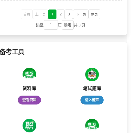
1
2
3
首页
上一页
下一页
尾页
跳至
页
共 3 页
确定
备考工具
资料库
笔试题库
查看资料
进入题库