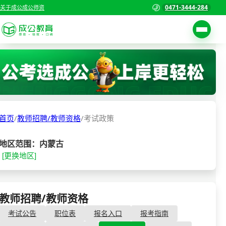
0471-3444-284
关于成公
成公师资
考试公告
首页
职位表
国家公务员考试
报名入口
首页
/
教师招聘/教师资格
/
考试政策
各省公务员考试
报考指南
缴费确认
事业单位招聘考试
地区范围：内蒙古
[更换地区]
准考证打印
三支一扶考试
考试政策
警察/辅警考试
成绩查询
教师招聘/教师资格
- 考试政策
分数线
教师资格/教师编制
考试公告
职位表
报名入口
报考指南