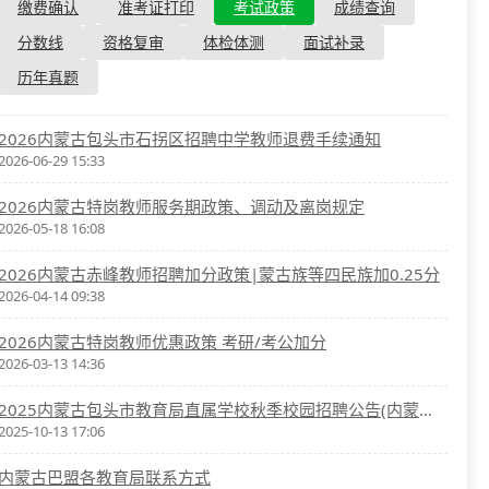
资格复审
缴费确认
准考证打印
考试政策
成绩查询
国企/银行考试
面试补录
分数线
资格复审
体检体测
面试补录
历年真题
历年真题
公务员课程
2026内蒙古包头市石拐区招聘中学教师退费手续通知
2026-06-29 15:33
2026内蒙古特岗教师服务期政策、调动及离岗规定
2026-05-18 16:08
2026内蒙古赤峰教师招聘加分政策|蒙古族等四民族加0.25分
2026-04-14 09:38
2026内蒙古特岗教师优惠政策 考研/考公加分
2026-03-13 14:36
2025内蒙古包头市教育局直属学校秋季校园招聘公告(内蒙古师范大学考点)
2025-10-13 17:06
内蒙古巴盟各教育局联系方式