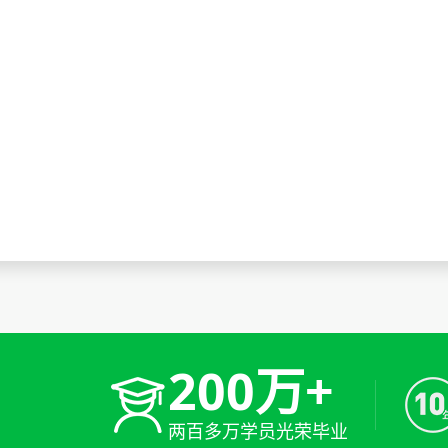
200万+
两百多万学员光荣毕业