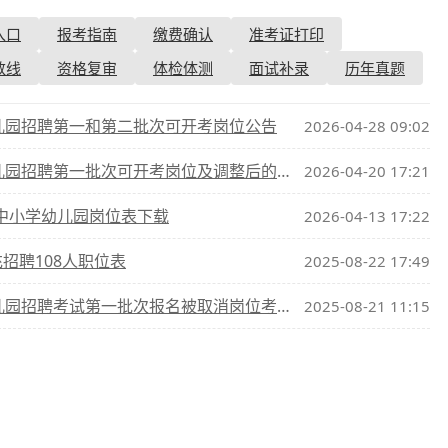
入口
报考指南
缴费确认
准考证打印
查询
历年真题
数线
资格复审
体检体测
面试补录
历年真题
数线
幼儿园招聘第一和第二批次可开考岗位公告
2026-04-28 09:02
真题
第一批次可开考岗位及调整后的第二批次岗位计划公告
2026-04-20 17:21
|中小学幼儿园岗位表下载
2026-04-13 17:22
充招聘108人职位表
2025-08-22 17:49
聘考试第一批次报名被取消岗位考生改报岗位公告
2025-08-21 11:15