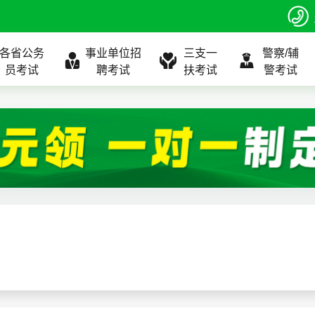
各省公务
事业单位招
三支一
警察/辅
员考试
聘考试
扶考试
警考试
程
公告
全国
考试公告
公务员课程
全国
考试公告
考试公告
事业单位课程
全国
考试公告
全国
全国
三支一扶
位表
北京
职位表
北京
职位表
职位表
北京
职位表
北京
北京
入口
河北
报名入口
河北
报名入口
报名入口
河北
报名入口
河北
河北
指南
山东
考试政策
山东
成绩查询
成绩查询
山东
成绩查询
山东
山东
证打印
内蒙古
成绩查询
内蒙古
面试补录
面试补录
内蒙古
面试补录
内蒙古
内蒙古
政策
分数线
历年真题
历年真题
历年真题