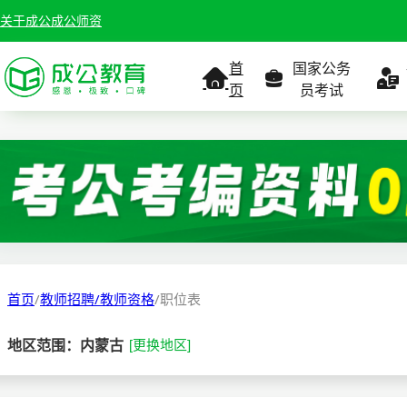
关于成公
成公师资
首
国家公务
页
员考试
考试公告
考试公告
公务员课
考试
职位表
职位表
职
报名入口
报名入口
报名
首页
/
教师招聘/教师资格
/
职位表
报考指南
报考指南
报考
地区范围：内蒙古
[更换地区]
缴费确认
准考证打印
准考
准考证打印
考试政策
考试