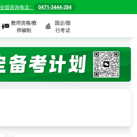
0471-3444-284
全国咨询电话：
教师资格/教
国企/银
师编制
行考试
课程
全国
教师/资格课程
警察/辅警课程
国企/银行课程
北京
河北
山东
内蒙古