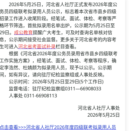
资格复审
2026年5月25日，河北省人社厅正式发布2026年度公
国企/银行考试
面试补录
务员四级联考拟录用人员公示，标志着本次省市县乡四级
招录工作进入收尾阶段。经笔试、面试、体检、考察等严
历年真题
格环节筛选，首批拟录用名单出炉，公示期为5月25日至
公务员课程
29日。
成公教育
提醒广大考生，可及时查询名单核对信
息，公示期间接受社会监督。更多关于河北省考的内容考
生可进入
河北省考面试补录
栏目查看。
根据《河北省2026年度公务员录用省市县乡四级联考
工作实施方案》，经笔试、面试、体检、考察等程序，确
定李浩然、杜婧颜为拟录用人员，现予以公示。公示期
间，如有异议，请向驻厅纪检监察组或人事处反映。
公示时间：2026年5月25日至29日(5个工作日)
监督电话：驻厅纪检监察组0311—66908033
人事处 0311-66908113
河北省人社厅人事处
2026年5月25日
点击查看>>>河北省人社厅2026年度四级联考拟录用人员