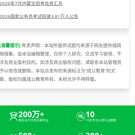
2026年7月内蒙古招考信息汇总
2026国家公务员考试招录3.81万人公告
[温馨提示]
免责声明：本站所提供试题均来源于网友提供或网
络搜集，由本站编辑整理，仅供个人研究、交流学习使用，不
涉及商业盈利目的。如涉及商业版权问题，请联系本站管理员
予以修改或删除。本站点发布的来源标注为“成公教育”的文
章，版权均属成公教育所有，未经允许不得转载。
200万+
10
两百多万学员光荣毕业
10年专注公考行业教育