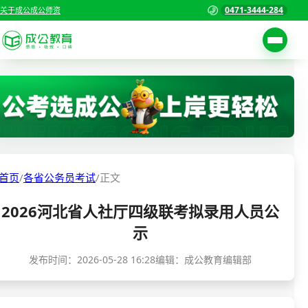
0471-3444-284
关于成公
成公师资
考试公告
首页
职位表
国家公务员考试
报名入口
各省公务员考试
报考指南
首页
/
各省公务员考试
/
正文
缴费确认
事业单位招聘考试
2026河北省人社厅四级联考拟录用人员公
准考证打印
三支一扶考试
示
考试政策
警察/辅警考试
发布时间：
2026-05-28 16:28
编辑：成公教育编辑部
成绩查询
分数线
教师资格/教师编制