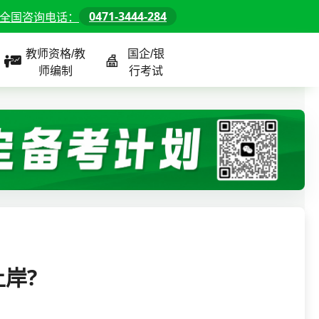
0471-3444-284
全国咨询电话：
教师资格/教
国企/银
师编制
行考试
课程
全国
教师/资格课程
警察/辅警课程
国企/银行课程
北京
河北
山东
岸?
内蒙古