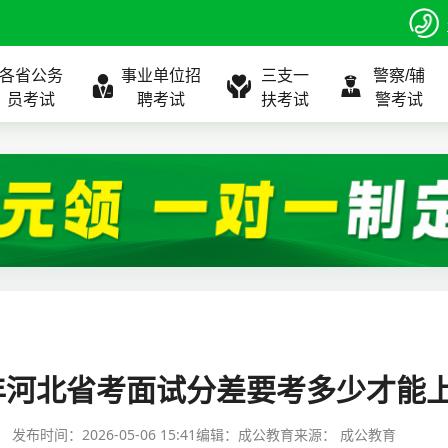
各省公务
事业单位招
三支一
警察/辅
员考试
聘考试
扶考试
警考试
程
公告
全国
考试公告
公务员课程
全国
考试公告
考试公告
事业单位课程
全国
考试公告
全国
全国
三支一扶
位表
北京
职位表
北京
职位表
职位表
北京
职位表
北京
北京
入口
河北
报名入口
河北
报名入口
报名入口
河北
报名入口
河北
河北
指南
山东
考试政策
山东
成绩查询
成绩查询
山东
成绩查询
山东
山东
6年河北省考面试分差要考多少才能上
证打印
内蒙古
成绩查询
内蒙古
面试补录
面试补录
内蒙古
面试补录
内蒙古
内蒙古
发布时间：
2026-05-06 15:41
编辑：成公教育
来源：
成公教育
政策
分数线
历年真题
历年真题
历年真题