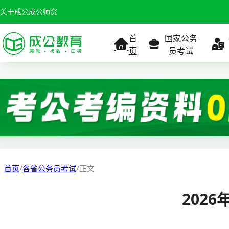
关于成公
成公师资
首
国家公务
页
员考试
考试公告
考试公告
公务员课
考试
职位表
职位表
职
报名入口
报名入口
报名
首页
/
各省公务员考试
/
正文
报考指南
报考指南
报考
202
缴费确认
准考证打印
准考
准考证打印
考试政策
考试