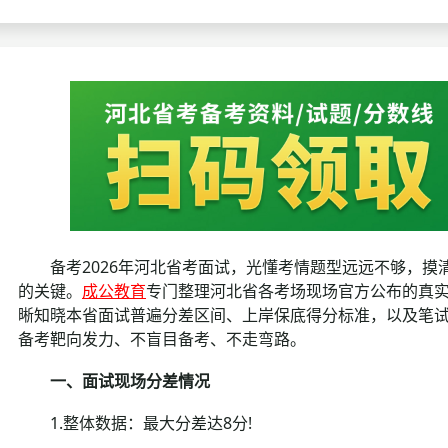
考试政策
成绩查询
成绩
成绩查询
分数线
分
分数线
历年真题
历年
资格复审
面试补录
备考2026年河北省考面试，光懂考情题型远远不够，摸
历年真题
的关键。
成公教育
专门整理河北省各考场现场官方公布的真
晰知晓本省面试普遍分差区间、上岸保底得分标准，以及笔
备考靶向发力、不盲目备考、不走弯路。
一、面试现场分差情况
1.整体数据：最大分差达8分!