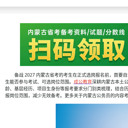
考试政策
成绩查询
成绩
成绩查询
分数线
分
分数线
历年真题
历年
资格复审
面试补录
备战 2027 内蒙古省考的考生在正式选岗报名前，首要
历年真题
生能否参与考试、可选岗位范围。
成公教育
深耕内蒙古本土
龄、基层经历、项目生身份等报考要求分门别类梳理，结合
报岗位范围，减少无效备考。更多关于内蒙古公务员的内容