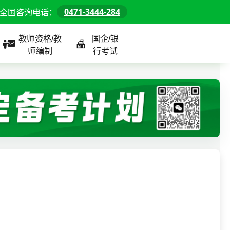
0471-3444-284
全国咨询电话：
教师资格/教
国企/银
师编制
行考试
课程
全国
教师/资格课程
警察/辅警课程
国企/银行课程
北京
河北
山东
内蒙古