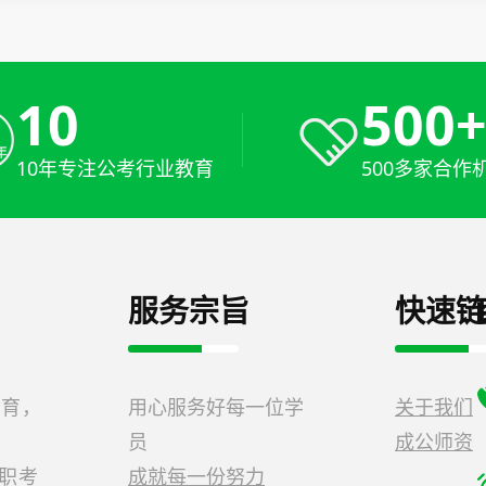
10
500
10年专注公考行业教育
500多家合作
服务宗旨
快速链
教育，
用心服务好每一位学
关于我们
员
成公师资
公职考
成就每一份努力