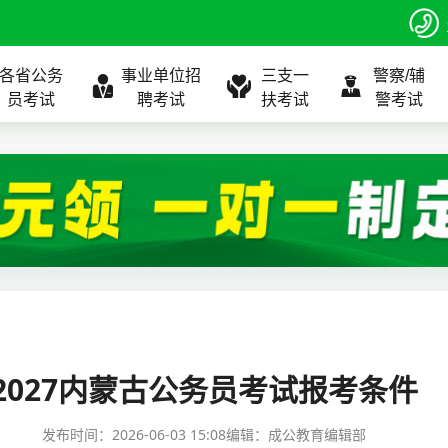
各省公务
事业单位招
三支一
警察/辅
员考试
聘考试
扶考试
警考试
程
公告
全国
考试公告
公务员课程
全国
考试公告
考试公告
事业单位课程
全国
考试公告
全国
全国
三支一扶
位表
北京
职位表
北京
职位表
职位表
北京
职位表
北京
北京
入口
河北
报名入口
河北
报名入口
报名入口
河北
报名入口
河北
河北
指南
山东
考试政策
山东
成绩查询
成绩查询
山东
成绩查询
山东
山东
2027内蒙古公务员考试报考条件
证打印
内蒙古
成绩查询
内蒙古
面试补录
面试补录
内蒙古
面试补录
内蒙古
内蒙古
发布时间：
2026-06-03 15:08
编辑：成公教育编辑部
政策
分数线
历年真题
历年真题
历年真题