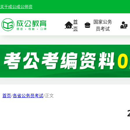
关于成公
成公师资
首
国家公务
页
员考试
考试公告
考试公告
公务员课
考试
职位表
职位表
职
报名入口
报名入口
报名
首页
/
各省公务员考试
/
正文
报考指南
报考指南
报考
缴费确认
准考证打印
准考
准考证打印
考试政策
考试