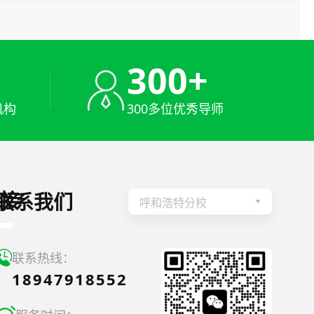
+
300+
机构
300多位优秀导师
接
联系我们
呼和浩特分校
联系热线：
18947918552