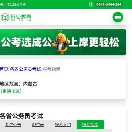
0471-3444-284
关于成公
成公师资
考试公告
首页
职位表
国家公务员考试
报名入口
首页
/
各省公务员考试
/
报考指南
各省公务员考试
报考指南
缴费确认
事业单位招聘考试
地区范围：内蒙古
[更换地区]
准考证打印
三支一扶考试
考试政策
警察/辅警考试
成绩查询
各省公务员考试
- 报考指南
分数线
教师资格/教师编制
考试公告
职位表
报名入口
报考指南