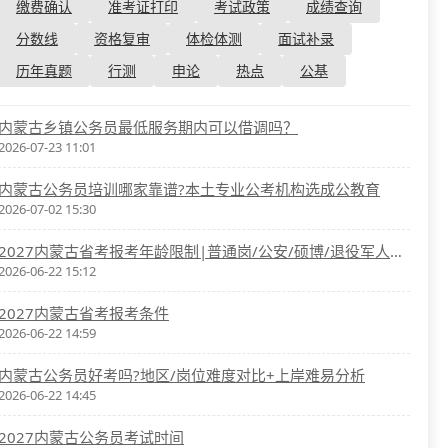
资格复审
缴费确认
准考证打印
考试政策
成绩查询
国企/银行考试
面试补录
分数线
资格复审
体检体测
面试补录
历年真题
历年真题
行测
申论
热点
公基
公务员课程
内蒙古乡镇公务员最低服务期内可以借调吗？
2026-07-23 11:01
内蒙古公务员培训哪家靠谱?本土专业公考机构选成公教育
2026-07-02 15:30
2027内蒙古省考报考年龄限制|普通岗/公安/硕博/退役军人放宽标准
2026-06-22 15:12
2027内蒙古省考报考条件
2026-06-22 14:59
内蒙古公务员好考吗?地区/岗位难度对比+上岸难易分析
2026-06-22 14:45
2027内蒙古公务员考试时间