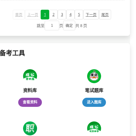
1
2
3
4
5
首页
上一页
下一页
尾页
跳至
页
共 8 页
确定
备考工具
资料库
笔试题库
查看资料
进入题库