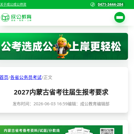
0471-3444-284
关于成公
成公师资
考试公告
首页
职位表
国家公务员考试
报名入口
各省公务员考试
报考指南
首页
/
各省公务员考试
/
正文
缴费确认
事业单位招聘考试
2027内蒙古省考往届生报考要求
准考证打印
三支一扶考试
考试政策
发布时间：
2026-06-03 16:59
编辑：成公教育编辑部
警察/辅警考试
成绩查询
分数线
教师资格/教师编制