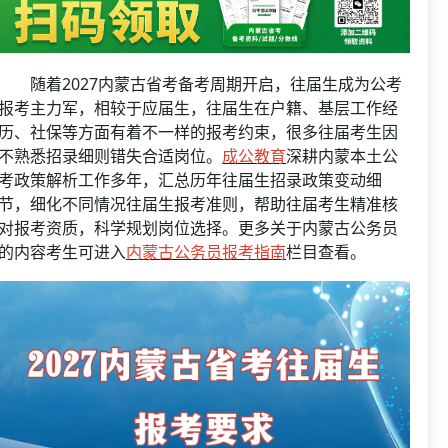
资格复审
国企/银行考试
面试补录
历年真题
随着2027内蒙古省考备考周期开启，往届生成为公考
公务员课程
报考主力军，相较于应届生，往届生在户籍、基层工作经
历、社保等方面有着不一样的报考约束，很多往届考生因
不熟悉招录细则错失合适岗位。
成公教育
深耕内蒙本土公
考政策解析工作多年，汇总历年往届生招录政策变动细
节，细化不同情况往届生报考准则，帮助往届考生精准核
对报考资质，科学规划岗位选择。更多关于内蒙古公务员
的内容考生可进入
内蒙古公务员报考指南
栏目查看。