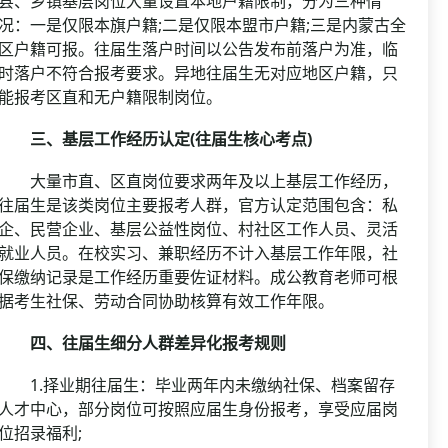
县、乡镇基层岗位大量设置本地户籍限制，分为三种情
况：一是仅限本旗户籍;二是仅限本盟市户籍;三是内蒙古全
区户籍可报。往届生落户时间以公告发布前落户为准，临
时落户不符合报考要求。异地往届生无对应地区户籍，只
能报考区直和无户籍限制岗位。
三、基层工作经历认定(往届生核心考点)
大量市直、区直岗位要求两年及以上基层工作经历，
往届生是该类岗位主要报考人群，官方认定范围包含：私
企、民营企业、基层公益性岗位、村社区工作人员、灵活
就业人员。在校实习、兼职经历不计入基层工作年限，社
保缴纳记录是工作经历重要佐证材料。成公教育老师可根
据考生社保、劳动合同协助核算有效工作年限。
四、往届生细分人群差异化报考规则
1.择业期往届生：毕业两年内未缴纳社保、档案留存
人才中心，部分岗位可按照应届生身份报考，享受应届岗
位招录福利;