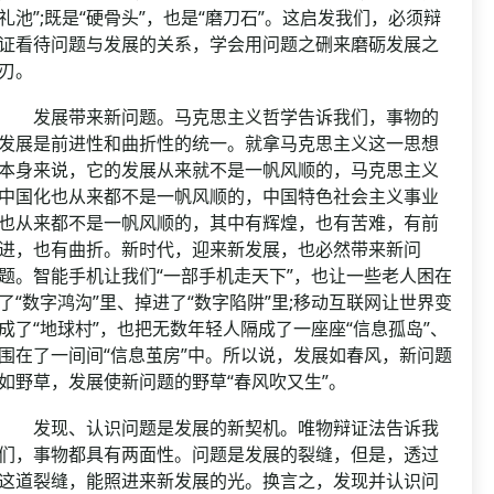
礼池”;既是“硬骨头”，也是“磨刀石”。这启发我们，必须辩
证看待问题与发展的关系，学会用问题之硎来磨砺发展之
刃。
发展带来新问题。马克思主义哲学告诉我们，事物的
发展是前进性和曲折性的统一。就拿马克思主义这一思想
本身来说，它的发展从来就不是一帆风顺的，马克思主义
中国化也从来都不是一帆风顺的，中国特色社会主义事业
也从来都不是一帆风顺的，其中有辉煌，也有苦难，有前
进，也有曲折。新时代，迎来新发展，也必然带来新问
题。智能手机让我们“一部手机走天下”，也让一些老人困在
了“数字鸿沟”里、掉进了“数字陷阱”里;移动互联网让世界变
成了“地球村”，也把无数年轻人隔成了一座座“信息孤岛”、
围在了一间间“信息茧房”中。所以说，发展如春风，新问题
如野草，发展使新问题的野草“春风吹又生”。
发现、认识问题是发展的新契机。唯物辩证法告诉我
们，事物都具有两面性。问题是发展的裂缝，但是，透过
这道裂缝，能照进来新发展的光。换言之，发现并认识问