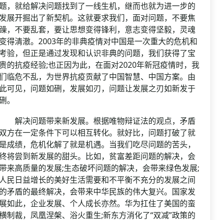
题，就给解决问题找到了一线生机，继而也就为进一步的
发展开掘出了新契机。这就要求我们，面对问题，不要焦
躁，不要乱套，要让思想变得锋利，意志变得坚毅，灵魂
变得清澈。2003年的非典疫情对中国是一次重大的危机和
考验，但正是通过发现和认识非典的问题，我们获得了宝
贵的抗疫经验;也正因为此，在面对2020年新冠疫情时，我
们临危不乱，为世界抗疫贡献了中国智慧、中国方案。由
此可见，问题如硎，发展如刃，问题让发展之刃如新发于
硎。
解决问题带来新发展。根据唯物辩证法的观点，矛盾
双方在一定条件下可以相互转化。就好比，问题打破了就
是成绩，危机化解了就是机遇。当我们吃尽问题的苦头，
终将尝到新发展的甜头。比如，贫富差距问题的解决，会
带来高质量的发展;生态破坏问题的解决，会带来绿色发展;
人民日益增长的美好生活需要和不平衡不充分的发展之间
的矛盾的最终解决，会带来中华民族的伟大复兴。国家发
展如此，企业发展、个人成长亦然。华为扛住了美国的蛮
横制裁，凤凰涅槃、浴火重生;新东方消化了“双减”政策的