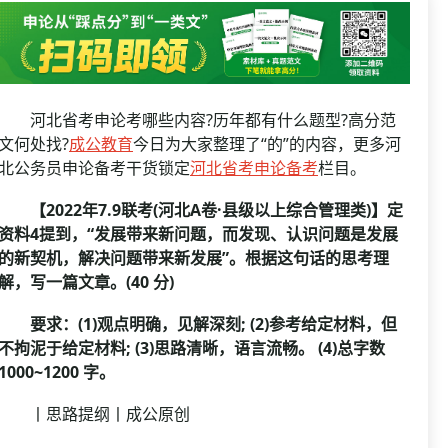
资格复审
国企/银行考试
面试补录
历年真题
公务员课程
河北省考申论考哪些内容?历年都有什么题型?高分范
文何处找?
成公教育
今日为大家整理了“的”的内容，更多河
北公务员申论备考干货锁定
河北省考申论备考
栏目。
【2022年7.9联考(河北A卷·县级以上综合管理类)】定
资料4提到，“发展带来新问题，而发现、认识问题是发展
的新契机，解决问题带来新发展”。根据这句话的思考理
解，写一篇文章。(40 分)
要求：(1)观点明确，见解深刻; (2)参考给定材料，但
不拘泥于给定材料; (3)思路清晰，语言流畅。 (4)总字数
1000~1200 字。
丨思路提纲丨成公原创