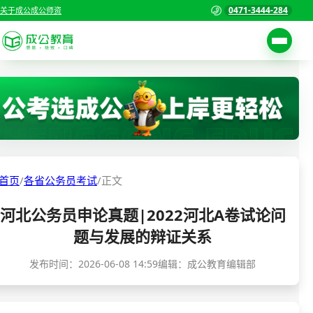
0471-3444-284
关于成公
成公师资
考试公告
首页
职位表
国家公务员考试
报名入口
各省公务员考试
报考指南
首页
/
各省公务员考试
/
正文
缴费确认
事业单位招聘考试
河北公务员申论真题|2022河北A卷试论问
准考证打印
三支一扶考试
题与发展的辩证关系
考试政策
警察/辅警考试
发布时间：
2026-06-08 14:59
编辑：成公教育编辑部
成绩查询
分数线
教师资格/教师编制