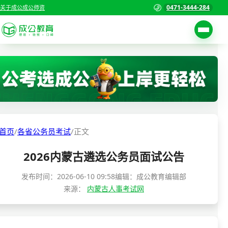
0471-3444-284
关于成公
成公师资
考试公告
首页
职位表
国家公务员考试
报名入口
各省公务员考试
报考指南
首页
/
各省公务员考试
/
正文
缴费确认
事业单位招聘考试
2026内蒙古遴选公务员面试公告
准考证打印
三支一扶考试
考试政策
发布时间：
2026-06-10 09:58
编辑：成公教育编辑部
来源：
内蒙古人事考试网
警察/辅警考试
成绩查询
分数线
教师资格/教师编制