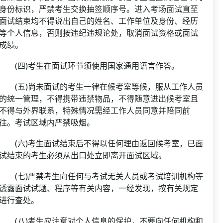
身份标识，严禁考生交换抽签顺序号。进入考场面试直至
面试结束均不得说出自己的姓名、工作单位及身份、经历
等个人信息，否则按违纪违规论处，取消面试资格或面试
成绩。
(四)考生在面试环节须使用国家通用语言作答。
(五)尚未面试的考生一律在候考室等候，服从工作人员
的统一管理，不得携带违禁物品，不得随意进出候考室且
不得与外界联系，特殊情况需经工作人员同意并陪同前
往。考试区域内严禁吸烟。
(六)考生面试结束后不得以任何理由返回候考室，已面
试结束的考生必须从出口处立即离开面试区域。
(七)严禁考生向任何与考试无关人员或考试培训机构等
透露面试试题、程序等有关内容，一经发现，按有关规定
进行查处。
(八)考生应注意对个人信息的保护，不要向任何机构和