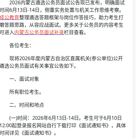
资格复审
2026内蒙古遴选公务员面试公告现已发布，明确面试
国企/银行考试
时间6月13日-14日，侧重实务处置与机关工作思维考察。
面试补录
成公教育
整理遴选答题框架与岗位作答技巧，助力考生打
历年真题
磨答题思路，从容应战面试。更多关于公务员的内容考生
公务员课程
可进入
内蒙古公务员面试补录
栏目查看。
各位考生：
现将2026年度内蒙古自治区直属机关(参公单位)公开
遴选公务员面试有关事宜公告如下。
一、面试对象
所有职位考生。
二、时间和地点
(一)时间：2026年6月13日-14日。考生可于6月10日
12:00起登录报名网站自行下载打印《面试通知书》，具体
时间详见《面试通知书》。