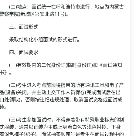
(二)地点：面试统一在呼和浩特市进行，地点为内蒙古
警察学院(新城区兴安北路11号)。
三、面试形式
采取结构化小组面试的形式进行。
四、面试要求
(一)有效期内的二代身份证(临时身份证)和《面试通知
书》。
(二)考生进入考点前须将携带的所有通讯工具和电子产
品(设备)关闭，并主动上交工作人员保存(完成面试后在出
口处领取)，否则按违纪违规处理，取消面试资格或面试成
绩。
(三)考生参加面试时，不得穿着带有特殊职业标志的制
式服装，通常以正装为主或上身着白色等浅色衬衫、下身
着深色裤子(裙子)。面试抽签顺序号是考生在面试过程中的