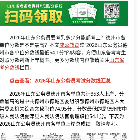
资格复审
国企/银行考试
面试补录
历年真题
公务员课程
2026年山东公务员要考到多少分能都考上？德州市各
单位分数是不是最高？本文
成公教育
整“2026山东公务员德
州市各单位分数线最低54.1分”的内容，方便山东备考考生
对照分数判断上岸概率。更多分数线内容敬请关注
山东省
考分数线
栏目。
点击查看：
2026年山东公务员考试分数线汇总
2026年山东公务员德州市各单位共计353人上岸，分
数最高的是中共德州市德城区委组织部德州市德城区人大
常委会机关综合文秘职位74.95分，分数最低的是德州市中
级人民法院夏津县人民法院法官助理职位54.1分。下表为
2026山东公务员德州市各单位上岸总成绩，敬请参考。