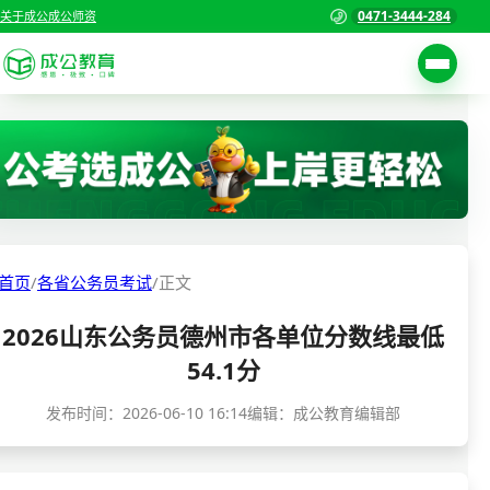
0471-3444-284
关于成公
成公师资
考试公告
首页
职位表
国家公务员考试
报名入口
各省公务员考试
报考指南
首页
/
各省公务员考试
/
正文
缴费确认
事业单位招聘考试
2026山东公务员德州市各单位分数线最低
准考证打印
三支一扶考试
54.1分
考试政策
警察/辅警考试
发布时间：
2026-06-10 16:14
编辑：成公教育编辑部
成绩查询
分数线
教师资格/教师编制