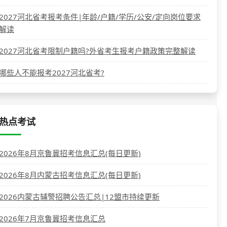
2027河北省考报考条件|年龄/户籍/学历/公安/定向岗位要求
解读
2027河北省考限制户籍吗?外省考生报考户籍政策完整解读
哪些人不能报考2027河北省考?
热点考试
2026年8月京鲁冀招考信息汇总(每日更新)
2026年8月内蒙古招考信息汇总(每日更新)
2026内蒙古辅警招聘公告汇总|12盟市持续更新
2026年7月京鲁冀招考信息汇总