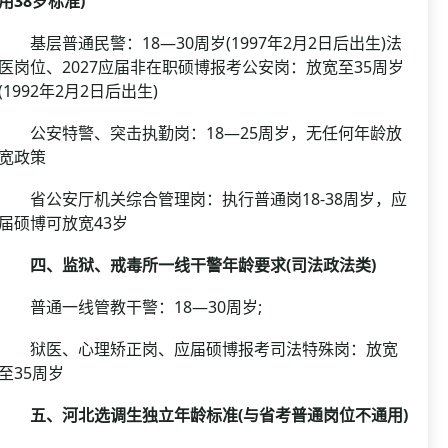
用38岁标准)
基层普通民警：18—30周岁(1997年2月2日后出生)法
医岗位、2027应届非在职硕博报考公安岗：放宽至35周岁
(1992年2月2日后出生)
公安特警、突击执勤岗：18—25周岁，无任何年龄放
宽政策
省公安厅机关综合管理岗：执行普通岗18-38周岁，应
届硕博可放宽43岁
四、监狱、戒毒所一线干警年龄要求(司法政法类)
普通一线管教干警：18—30周岁;
狱医、心理矫正岗、应届硕博报考司法特殊岗：放宽
至35周岁
五、河北选调生独立年龄标准(与省考普通岗位不通用)