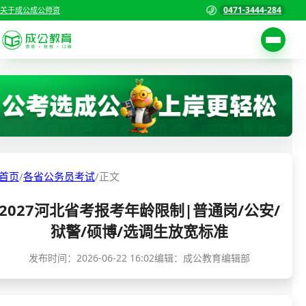
0471-3444-284
关于成公
成公师资
考试公告
首页
职位表
国家公务员考试
报名入口
各省公务员考试
报考指南
首页
/
各省公务员考试
/
正文
缴费确认
事业单位招聘考试
2027河北省考报考年龄限制|普通岗/公安/
准考证打印
三支一扶考试
狱警/硕博/选调生放宽标准
考试政策
警察/辅警考试
发布时间：
2026-06-22 16:02
编辑：成公教育编辑部
成绩查询
分数线
教师资格/教师编制