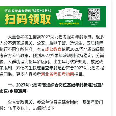
资格复审
国企/银行考试
面试补录
历年真题
公务员课程
大量备考考生搜索2027河北省考报考年龄限制，很多
人分不清普通机关、公安、监狱干警、选调生、应届硕博
执行不同年龄标准。本文
成公教育
依据2026河北省四级联
考官方公告政策，预判2027招录年龄规则保持稳定，分岗
位、人群梳理完整年龄区间、出生年月核算规则、放宽政
策限制，方便考生快速自查年龄是否符合2027河北省考报
名门槛。更多内容参考
河北省考报考指南
栏目。
一、2027河北省考普通综合岗位基础年龄标准(省直/
市直/乡镇通用)
全省党政机关、参公单位普通综合岗统一基础年龄门
槛：18周岁以上、38周岁以下