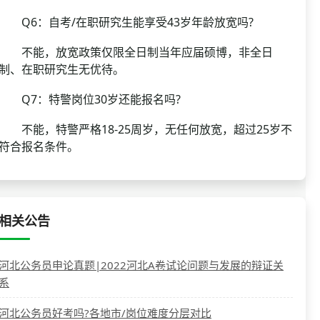
Q6：自考/在职研究生能享受43岁年龄放宽吗?
不能，放宽政策仅限全日制当年应届硕博，非全日
制、在职研究生无优待。
Q7：特警岗位30岁还能报名吗?
不能，特警严格18-25周岁，无任何放宽，超过25岁不
符合报名条件。
相关公告
河北公务员申论真题|2022河北A卷试论问题与发展的辩证关
系
河北公务员好考吗?各地市/岗位难度分层对比