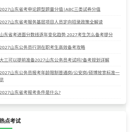
2027山东省考申论题型题量分值|ABC三类试卷分值
2027山东省考服务基层项目人员定向招录政策全解读
山东省考进面分数线逐年变化趋势 2027考生怎么备考提分
2027山东公务员行测在职考生高效备考攻略
大三可以提前准备2027山东公务员考试吗?备考规划详解
2027山东公务员报考年龄限制普通岗/公安岗/硕博放宽标准一
览
2027山东省考报考条件是什么?
热点考试