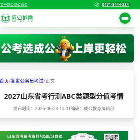
0471-3444-284
关于成公
成公师资
考试公告
首页
职位表
国家公务员考试
报名入口
各省公务员考试
报考指南
首页
/
各省公务员考试
/
正文
缴费确认
事业单位招聘考试
2027山东省考行测ABC类题型分值考情
准考证打印
三支一扶考试
考试政策
发布时间：
2026-06-23 15:01
编辑：成公教育编辑部
警察/辅警考试
成绩查询
分数线
教师资格/教师编制