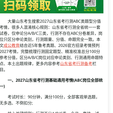
资格复审
国企/银行考试
面试补录
历年真题
大量山东考生搜索2027山东省考行测ABC类题型分值
公务员课程
考情，很多人混淆核心规则：山东省考行测全省统一一套
试卷，仅申论分A/B/C三类，行测不存在ABC分卷差异，岗
位只区分申论类别，行测题量、分值、命题完全一致。本
文
成公教育
结合近5年鲁考真题、2026官方招录考情预判
2027考情，完整梳理行测固定题型、精准校准总分100分
参考分值，区分A/B/C岗位对应申论类别、行测通用命题特
点、本土出题规律，更多内容参考
山东省考行测备考
栏
目。
一、2027山东省考行测基础通用考情(ABC岗位全部统
一)
考试时长：90分钟，满分100分，全部客观单选题，
无多选、不倒扣分;