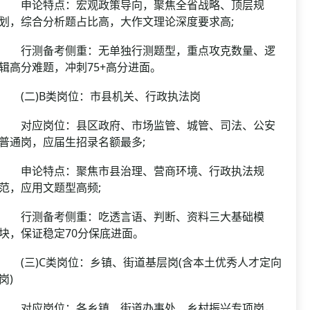
申论特点：宏观政策导向，聚焦全省战略、顶层规
划，综合分析题占比高，大作文理论深度要求高;
行测备考侧重：无单独行测题型，重点攻克数量、逻
辑高分难题，冲刺75+高分进面。
(二)B类岗位：市县机关、行政执法岗
对应岗位：县区政府、市场监管、城管、司法、公安
普通岗，应届生招录名额最多;
申论特点：聚焦市县治理、营商环境、行政执法规
范，应用文题型高频;
行测备考侧重：吃透言语、判断、资料三大基础模
块，保证稳定70分保底进面。
(三)C类岗位：乡镇、街道基层岗(含本土优秀人才定向
岗)
对应岗位：各乡镇、街道办事处、乡村振兴专项岗，