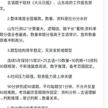
言语题干取材《大众日报》、山东政府工作报告原
文。
2.整体难度全国偏高，数量、资料是拉分分水岭
山东行测以"计算量大、逻辑绕、题干长"著称;资料单
题分值全卷最高，数量单题分值高于言语常识，放弃数量
很难冲刺高分。
3.题型结构常年稳定，无突发新增题型
连续5年保持15常识+25言语+10数量+30判断+10资料
90题框架，不新增篇章阅读、数字推理，备考范围固定。
4.时间压力极强，取舍能力是上岸关键
90分钟完成90道题，平均每题仅1分钟，不允许反复
纠结难题，考场最优答题顺序固定：资料分析→言语理解
→判断推理→常识判断→数量关系。