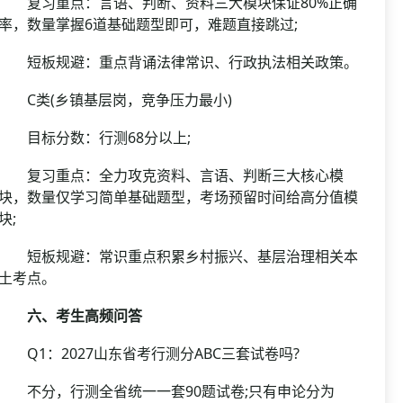
复习重点：言语、判断、资料三大模块保证80%正确
率，数量掌握6道基础题型即可，难题直接跳过;
短板规避：重点背诵法律常识、行政执法相关政策。
C类(乡镇基层岗，竞争压力最小)
目标分数：行测68分以上;
复习重点：全力攻克资料、言语、判断三大核心模
块，数量仅学习简单基础题型，考场预留时间给高分值模
块;
短板规避：常识重点积累乡村振兴、基层治理相关本
土考点。
六、考生高频问答
Q1：2027山东省考行测分ABC三套试卷吗?
不分，行测全省统一一套90题试卷;只有申论分为