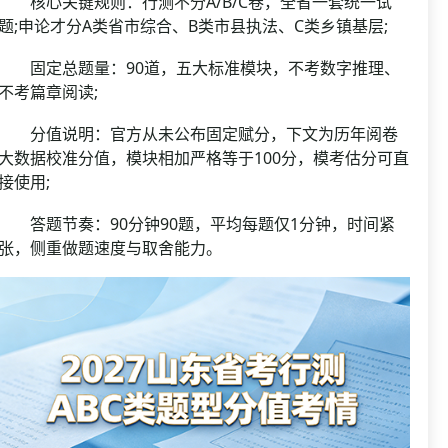
核心关键规则：行测不分A/B/C卷，全省一套统一试
题;申论才分A类省市综合、B类市县执法、C类乡镇基层;
固定总题量：90道，五大标准模块，不考数字推理、
不考篇章阅读;
分值说明：官方从未公布固定赋分，下文为历年阅卷
大数据校准分值，模块相加严格等于100分，模考估分可直
接使用;
答题节奏：90分钟90题，平均每题仅1分钟，时间紧
张，侧重做题速度与取舍能力。