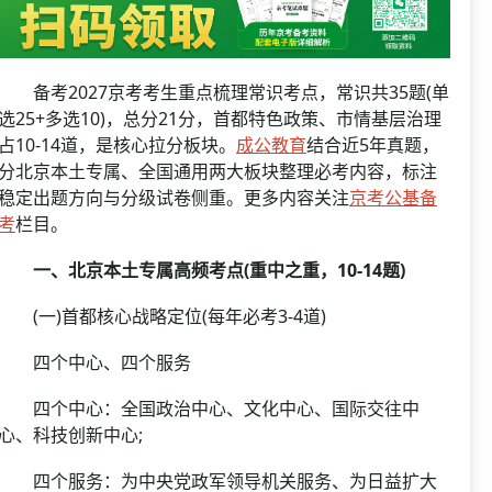
资格复审
国企/银行考试
面试补录
历年真题
备考2027京考考生重点梳理常识考点，常识共35题(单
公务员课程
选25+多选10)，总分21分，首都特色政策、市情基层治理
占10-14道，是核心拉分板块。
成公教育
结合近5年真题，
分北京本土专属、全国通用两大板块整理必考内容，标注
稳定出题方向与分级试卷侧重。更多内容关注
京考公基备
考
栏目。
一、北京本土专属高频考点(重中之重，10-14题)
(一)首都核心战略定位(每年必考3-4道)
四个中心、四个服务
四个中心：全国政治中心、文化中心、国际交往中
心、科技创新中心;
四个服务：为中央党政军领导机关服务、为日益扩大