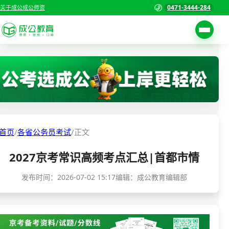
0471-3444-284
关于成公
成公师资
考试公告
首页
职位表
国家公务员考试
报名入口
各省公务员考试
报考指南
首页
/
各省公务员考试
/
正文
缴费确认
事业单位招聘考试
2027京考常识高频考点汇总|首都市情
准考证打印
三支一扶考试
考试政策
发布时间：
2026-07-02 15:17
编辑：成公教育编辑部
警察/辅警考试
成绩查询
分数线
教师资格/教师编制