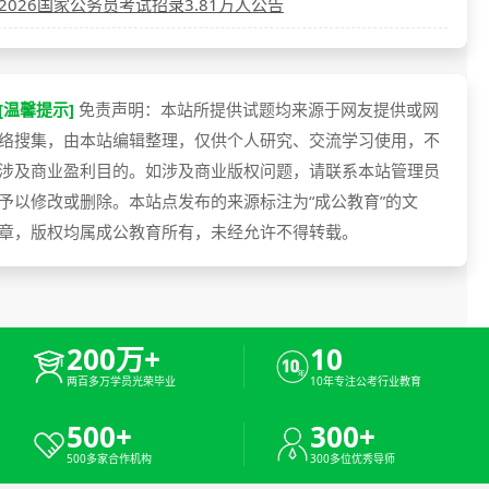
2026国家公务员考试招录3.81万人公告
[温馨提示]
免责声明：本站所提供试题均来源于网友提供或网
络搜集，由本站编辑整理，仅供个人研究、交流学习使用，不
涉及商业盈利目的。如涉及商业版权问题，请联系本站管理员
予以修改或删除。本站点发布的来源标注为“成公教育”的文
章，版权均属成公教育所有，未经允许不得转载。
200万+
10
两百多万学员光荣毕业
10年专注公考行业教育
500+
300+
500多家合作机构
300多位优秀导师