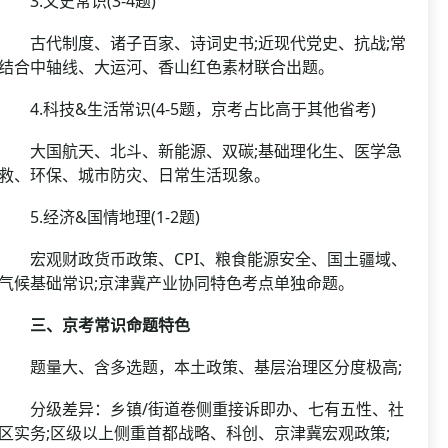
3.文史常识(3-4题)
古代制度、诸子百家、诗词史书;近现代党史、抗战;常
结合中轴线、大运河、香山红色素材联合出题。
4.科技&生活常识(4-5题，京考占比高于其他省考)
大国航天、北斗、新能源、双碳;基础理化生、医学急
救、环保、城市防灾、日常生活现象。
5.经济&国情地理(1-2题)
宏观财政货币政策、CPI、粮食能源安全、国土疆域、
气候基础常识;京津冀产业协同特色考点单独命题。
三、京考常识命题特色
题量大、含多选题，本土政策、基层治理区分度极高;
分级差异：乡镇/街道卷侧重接诉即办、七有五性、社
区实务;区级以上侧重首都战略、科创、京津冀宏观政策;