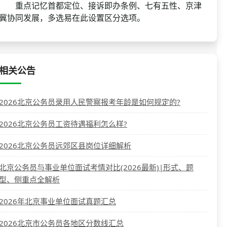
重点记忆首都定位、接诉即办条例、七有五性、京津
冀协同发展，多选易在此设置区分选项。
相关公告
2026北京公务员录用人民警察报考年龄是如何规定的?
2026北京公务员工资待遇福利怎么样?
2026北京公务员远郊区县岗位详细解析
北京公务员与事业单位面试考情对比(2026最新)|形式、题
型、侧重点全解析
2026年北京事业单位面试真题汇总
2026北京市公务员各地区分数线汇总