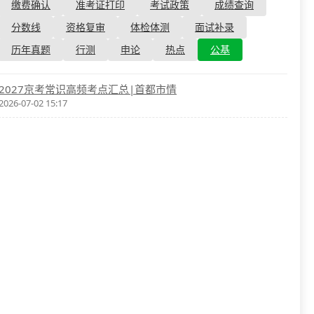
资格复审
缴费确认
准考证打印
考试政策
成绩查询
国企/银行考试
面试补录
分数线
资格复审
体检体测
面试补录
历年真题
历年真题
行测
申论
热点
公基
公务员课程
2027京考常识高频考点汇总|首都市情
2026-07-02 15:17