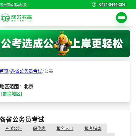
0471-3444-284
关于成公
成公师资
考试公告
首页
职位表
国家公务员考试
报名入口
首页
/
各省公务员考试
/
公基
各省公务员考试
报考指南
缴费确认
事业单位招聘考试
地区范围：北京
[更换地区]
准考证打印
三支一扶考试
考试政策
警察/辅警考试
成绩查询
各省公务员考试
- 公基
分数线
教师资格/教师编制
考试公告
职位表
报名入口
报考指南