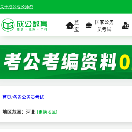
关于成公
成公师资
首
国家公务
页
员考试
考试公告
考试公告
公务员课
考试
职位表
职位表
职
报名入口
报名入口
报名
首页
/
各省公务员考试
报考指南
报考指南
报考
地区范围：河北
[更换地区]
缴费确认
准考证打印
准考
准考证打印
考试政策
考试