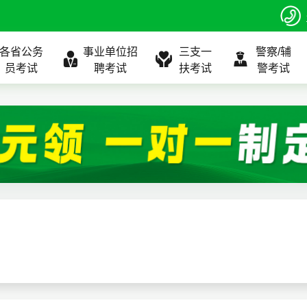
各省公务
事业单位招
三支一
警察/辅
员考试
聘考试
扶考试
警考试
程
公告
全国
考试公告
公务员课程
全国
考试公告
考试公告
事业单位课程
全国
考试公告
全国
全国
三支一扶
位表
北京
职位表
北京
职位表
职位表
北京
职位表
北京
北京
入口
河北
报名入口
河北
报名入口
报名入口
河北
报名入口
河北
河北
指南
山东
考试政策
山东
成绩查询
成绩查询
山东
成绩查询
山东
山东
证打印
内蒙古
成绩查询
内蒙古
面试补录
面试补录
内蒙古
面试补录
内蒙古
内蒙古
政策
分数线
历年真题
历年真题
历年真题