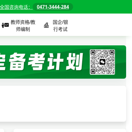
0471-3444-284
全国咨询电话：
教师资格/教
国企/银
师编制
行考试
课程
全国
教师/资格课程
警察/辅警课程
国企/银行课程
北京
河北
山东
内蒙古