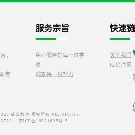
服务宗旨
快速链
教育，
用心服务好每一位学
关于我们
员
成公师资
公职考
成就每一份努力
-2026 成公教育 版权所有 ALL RIGHTS
23722 | 京ICP备16021625号-5