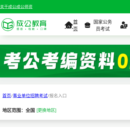
关于成公
成公师资
首
国家公务
页
员考试
考试公告
考试公告
公务员课
考试
职位表
职位表
职
报名入口
报名入口
报名
首页
/
事业单位招聘考试
/
报名入口
报考指南
报考指南
报考
地区范围：全国
[更换地区]
缴费确认
准考证打印
准考
准考证打印
考试政策
考试