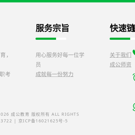
服务宗旨
快速链
教育，
用心服务好每一位学
关于我们
员
成公师资
公职考
成就每一份努力
-2026 成公教育 版权所有 ALL RIGHTS
23722 | 京ICP备16021625号-5