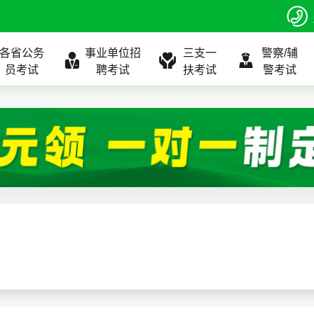
各省公务
事业单位招
三支一
警察/辅
员考试
聘考试
扶考试
警考试
程
公告
全国
考试公告
公务员课程
全国
考试公告
考试公告
事业单位课程
全国
考试公告
全国
全国
三支一扶
位表
北京
职位表
北京
职位表
职位表
北京
职位表
北京
北京
入口
河北
报名入口
河北
报名入口
报名入口
河北
报名入口
河北
河北
指南
山东
考试政策
山东
成绩查询
成绩查询
山东
成绩查询
山东
山东
证打印
内蒙古
成绩查询
内蒙古
面试补录
面试补录
内蒙古
面试补录
内蒙古
内蒙古
政策
分数线
历年真题
历年真题
历年真题