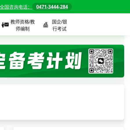
0471-3444-284
全国咨询电话：
教师资格/教
国企/银
师编制
行考试
课程
全国
教师/资格课程
警察/辅警课程
国企/银行课程
北京
河北
山东
内蒙古