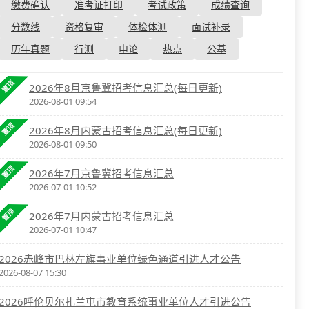
资格复审
缴费确认
准考证打印
考试政策
成绩查询
国企/银行考试
面试补录
分数线
资格复审
体检体测
面试补录
历年真题
历年真题
行测
申论
热点
公基
公务员课程
置顶
2026年8月京鲁冀招考信息汇总(每日更新)
2026-08-01 09:54
置顶
2026年8月内蒙古招考信息汇总(每日更新)
2026-08-01 09:50
置顶
2026年7月京鲁冀招考信息汇总
2026-07-01 10:52
置顶
2026年7月内蒙古招考信息汇总
2026-07-01 10:47
2026赤峰市巴林左旗事业单位绿色通道引进人才公告
2026-08-07 15:30
2026呼伦贝尔扎兰屯市教育系统事业单位人才引进公告