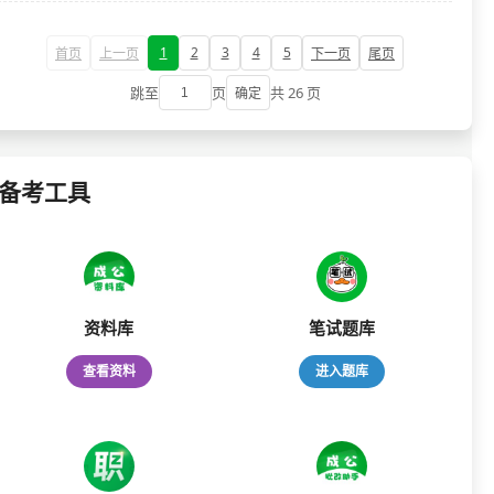
1
2
3
4
5
首页
上一页
下一页
尾页
跳至
页
共 26 页
确定
备考工具
资料库
笔试题库
查看资料
进入题库