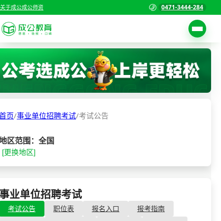
0471-3444-284
关于成公
成公师资
考试公告
首页
职位表
国家公务员考试
报名入口
首页
/
事业单位招聘考试
/
考试公告
各省公务员考试
报考指南
缴费确认
事业单位招聘考试
地区范围：全国
[更换地区]
准考证打印
三支一扶考试
考试政策
警察/辅警考试
成绩查询
事业单位招聘考试
- 考试公告
分数线
教师资格/教师编制
考试公告
职位表
报名入口
报考指南