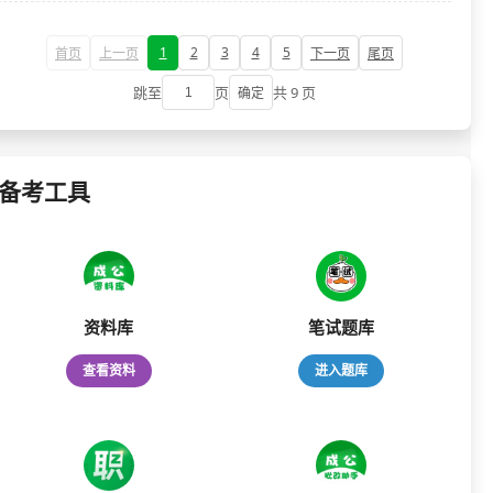
1
2
3
4
5
首页
上一页
下一页
尾页
跳至
页
共 9 页
确定
备考工具
资料库
笔试题库
查看资料
进入题库