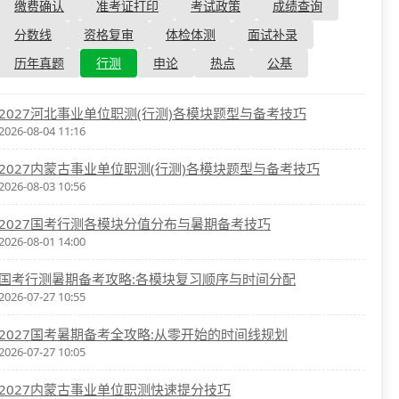
资格复审
缴费确认
准考证打印
考试政策
成绩查询
国企/银行考试
面试补录
分数线
资格复审
体检体测
面试补录
历年真题
历年真题
行测
申论
热点
公基
公务员课程
2027河北事业单位职测(行测)各模块题型与备考技巧
2026-08-04 11:16
2027内蒙古事业单位职测(行测)各模块题型与备考技巧
2026-08-03 10:56
2027国考行测各模块分值分布与暑期备考技巧
2026-08-01 14:00
国考行测暑期备考攻略:各模块复习顺序与时间分配
2026-07-27 10:55
2027国考暑期备考全攻略:从零开始的时间线规划
2026-07-27 10:05
2027内蒙古事业单位职测快速提分技巧