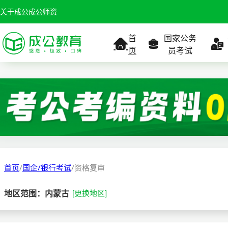
关于成公
成公师资
首
国家公务
页
员考试
考试公告
考试公告
公务员课
考试
职位表
职位表
职
报名入口
报名入口
报名
首页
/
国企/银行考试
/
资格复审
报考指南
报考指南
报考
地区范围：内蒙古
[更换地区]
缴费确认
准考证打印
准考
准考证打印
考试政策
考试