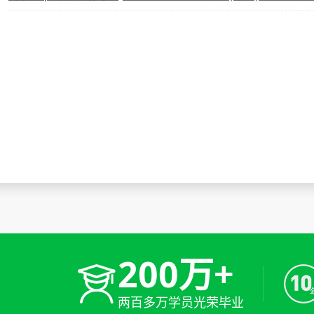
200万+
两百多万学员光荣毕业