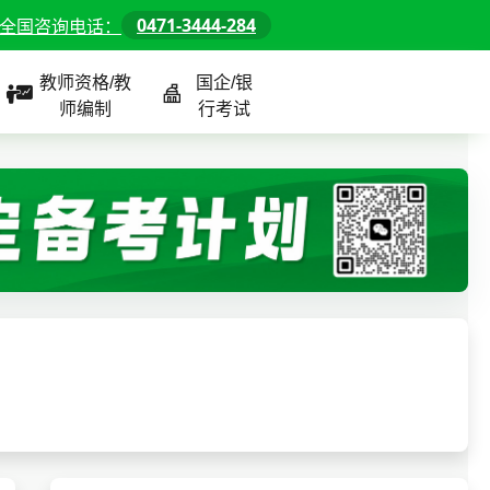
0471-3444-284
全国咨询电话：
教师资格/教
国企/银
师编制
行考试
课程
全国
教师/资格课程
警察/辅警课程
国企/银行课程
北京
河北
山东
内蒙古