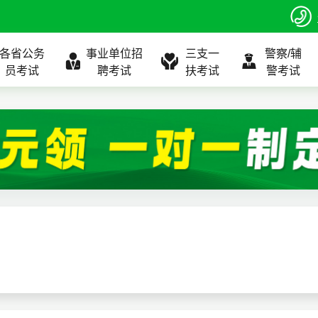
各省公务
事业单位招
三支一
警察/辅
员考试
聘考试
扶考试
警考试
程
公告
全国
考试公告
公务员课程
全国
考试公告
考试公告
事业单位课程
全国
考试公告
全国
全国
三支一扶
位表
北京
职位表
北京
职位表
职位表
北京
职位表
北京
北京
入口
河北
报名入口
河北
报名入口
报名入口
河北
报名入口
河北
河北
指南
山东
考试政策
山东
成绩查询
成绩查询
山东
成绩查询
山东
山东
证打印
内蒙古
成绩查询
内蒙古
面试补录
面试补录
内蒙古
面试补录
内蒙古
内蒙古
政策
分数线
历年真题
历年真题
历年真题