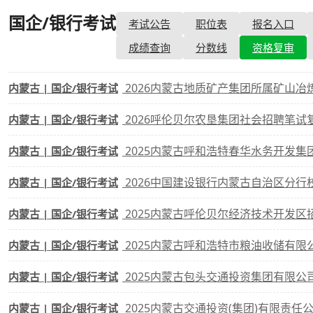
国企/银行考试
- 资格复审
考试公告
职位表
报名入口
考试政策
成绩查询
成绩
成绩查询
分数线
资格复审
成绩查询
分数线
分
2026内蒙古地质矿产集团所属矿山
内蒙古 | 国企/银行考试
分数线
历年真题
历年
2026呼伦贝尔农垦集团社会招聘笔
内蒙古 | 国企/银行考试
资格复审
2025内蒙古呼和浩特春华水务开发集团有限
内蒙古 | 国企/银行考试
面试补录
2026中国建设银行内蒙古自治区分行
内蒙古 | 国企/银行考试
历年真题
2025内蒙古呼伦贝尔经济技术开发区招商投
内蒙古 | 国企/银行考试
2025内蒙古呼和浩特市粮油收储有
内蒙古 | 国企/银行考试
2025内蒙古包头交通投资集团有限公
内蒙古 | 国企/银行考试
2025内蒙古交通投资(集团)有限责任公司
内蒙古 | 国企/银行考试