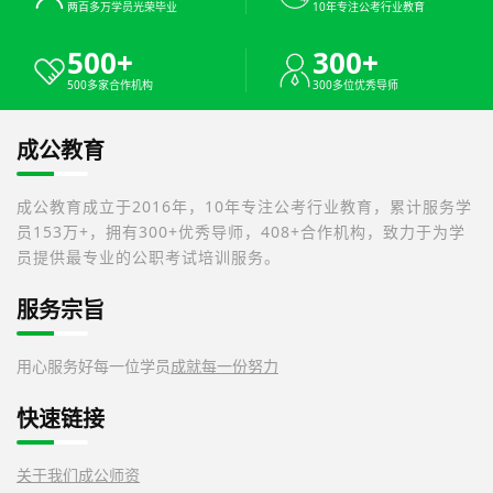
两百多万学员光荣毕业
10年专注公考行业教育
500+
300+
500多家合作机构
300多位优秀导师
成公教育
成公教育成立于2016年，10年专注公考行业教育，累计服务学
员153万+，拥有300+优秀导师，408+合作机构，致力于为学
员提供最专业的公职考试培训服务。
服务宗旨
用心服务好每一位学员
成就每一份努力
快速链接
关于我们
成公师资