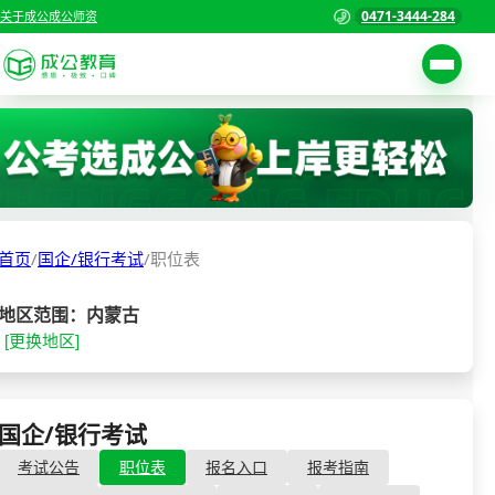
0471-3444-284
关于成公
成公师资
考试公告
首页
职位表
国家公务员考试
报名入口
首页
/
国企/银行考试
/
职位表
各省公务员考试
报考指南
缴费确认
事业单位招聘考试
地区范围：内蒙古
[更换地区]
准考证打印
三支一扶考试
考试政策
警察/辅警考试
成绩查询
国企/银行考试
- 职位表
分数线
教师资格/教师编制
考试公告
职位表
报名入口
报考指南