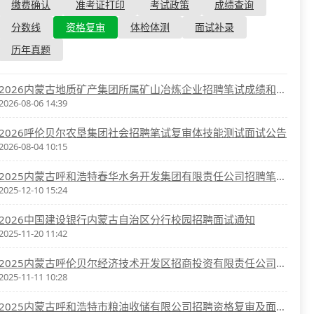
资格复审
缴费确认
准考证打印
考试政策
成绩查询
国企/银行考试
面试补录
分数线
资格复审
体检体测
面试补录
历年真题
历年真题
公务员课程
2026内蒙古地质矿产集团所属矿山冶炼企业招聘笔试成绩和资格复审公告
2026-08-06 14:39
2026呼伦贝尔农垦集团社会招聘笔试复审体技能测试面试公告
2026-08-04 10:15
2025内蒙古呼和浩特春华水务开发集团有限责任公司招聘笔试成绩查询及资格复审、面试通知
2025-12-10 15:24
2026中国建设银行内蒙古自治区分行校园招聘面试通知
2025-11-20 11:42
2025内蒙古呼伦贝尔经济技术开发区招商投资有限责任公司招聘资格复审及领取笔试准考证公告
2025-11-11 10:28
2025内蒙古呼和浩特市粮油收储有限公司招聘资格复审及面试通知