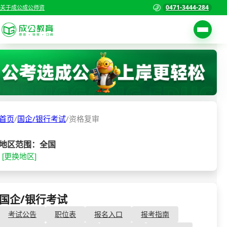
0471-3444-284
关于成公
成公师资
考试公告
首页
职位表
国家公务员考试
报名入口
首页
/
国企/银行考试
/
资格复审
各省公务员考试
报考指南
缴费确认
事业单位招聘考试
地区范围：全国
[更换地区]
准考证打印
三支一扶考试
考试政策
警察/辅警考试
成绩查询
国企/银行考试
- 资格复审
分数线
教师资格/教师编制
考试公告
职位表
报名入口
报考指南