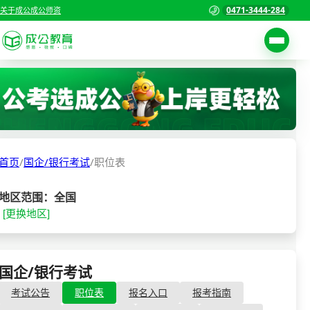
0471-3444-284
关于成公
成公师资
考试公告
首页
职位表
国家公务员考试
报名入口
首页
/
国企/银行考试
/
职位表
各省公务员考试
报考指南
缴费确认
事业单位招聘考试
地区范围：全国
[更换地区]
准考证打印
三支一扶考试
考试政策
警察/辅警考试
成绩查询
国企/银行考试
- 职位表
分数线
教师资格/教师编制
考试公告
职位表
报名入口
报考指南