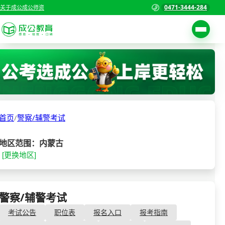
0471-3444-284
关于成公
成公师资
考试公告
首页
职位表
国家公务员考试
报名入口
首页
/
警察/辅警考试
各省公务员考试
报考指南
缴费确认
事业单位招聘考试
地区范围：内蒙古
[更换地区]
准考证打印
三支一扶考试
考试政策
警察/辅警考试
成绩查询
警察/辅警考试
分数线
教师资格/教师编制
考试公告
职位表
报名入口
报考指南