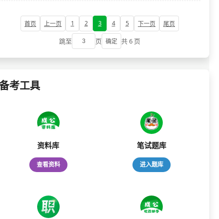
1
2
3
4
5
首页
上一页
下一页
尾页
跳至
页
共 6 页
确定
备考工具
资料库
笔试题库
查看资料
进入题库