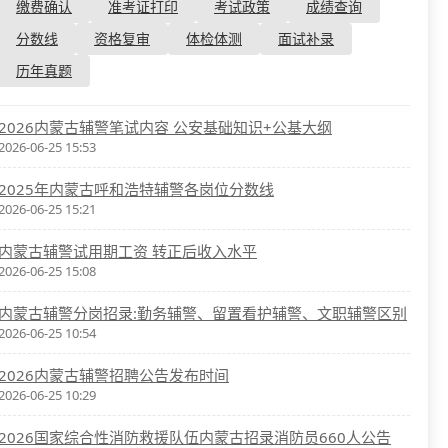
资格复审
缴费确认
准考证打印
考试政策
成绩查询
国企/银行考试
面试补录
分数线
资格复审
体检体测
面试补录
历年真题
历年真题
公务员课程
2026内蒙古辅警笔试内容 公安基础知识+公基大纲
2026-06-25 15:53
2025年内蒙古呼和浩特辅警各岗位分数线
2026-06-25 15:21
内蒙古辅警试用期工资 转正后收入水平
2026-06-25 15:08
内蒙古辅警分岗招录:勤务辅警、留置看护辅警、文职辅警区别
2026-06-25 10:54
2026内蒙古辅警招聘公告发布时间
2026-06-25 10:29
2026国家综合性消防救援队伍内蒙古招录消防员660人公告