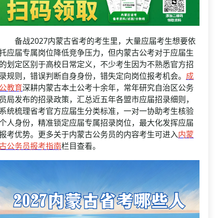
资格复审
国企/银行考试
面试补录
历年真题
备战2027内蒙古省考的考生里，大量应届考生想要依
公务员课程
托应届专属岗位降低竞争压力，但内蒙古公考对于应届生
的划定区别于高校日常定义，不少考生因为不熟悉官方招
录规则，错误判断自身身份，错失定向岗位报考机会。
成
公教育
深耕内蒙古本土公考十余年，常年研究自治区公务
员局发布的招录政策，汇总近五年各盟市应届招录细则，
系统梳理省考官方应届生分类标准，一对一协助考生核验
个人身份，精准锁定应届专属招录岗位，最大化发挥应届
报考优势。更多关于内蒙古公务员的内容考生可进入
内蒙
古公务员报考指南
栏目查看。