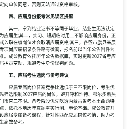
定向单位同意，否则无法通过资格审核。
四、应届身份报考常见误区提醒
其一，拿到结业证书不等同于毕业，结业生无法认定
为应届生;其二，实习、短期临时用工不影响应届身份，正
式入职在编岗位才会取消应届资格;其三，各盟市旗县基层
专项岗应届招录条件略有微调，报名前以当年公告附件为
准。成公教育依托历年公告数据库，实时更新2027省考应
届招录变动，规避考生身份误判问题。
五、应届考生选岗与备考建议
应届专属岗位普遍竞争比远低于三不限岗位，考生优
先筛选限制2027应届的岗位，避开呼和浩特、鄂尔多斯热
门市直三不限。备考阶段优先吃透内蒙古省考本土命题特
点，依托本地历年真题夯实行测、申论基础。成公教育开
设应届专属备考课程，针对性匹配应届岗位考情，助力考
生高效备考。