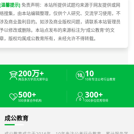
[温馨提示]
免责声明：本站所提供试题均来源于网友提供或网
络搜集，由本站编辑整理，仅供个人研究、交流学习使用，不
涉及商业盈利目的。如涉及商业版权问题，请联系本站管理员
予以修改或删除。本站点发布的来源标注为“成公教育”的文
章，版权均属成公教育所有，未经允许不得转载。
200万+
10
两百多万学员光荣毕业
10年专注公考行业教育
500+
300+
500多家合作机构
300多位优秀导师
成公教育
成公教育成立于2016年，10年专注公考行业教育，累计服务学