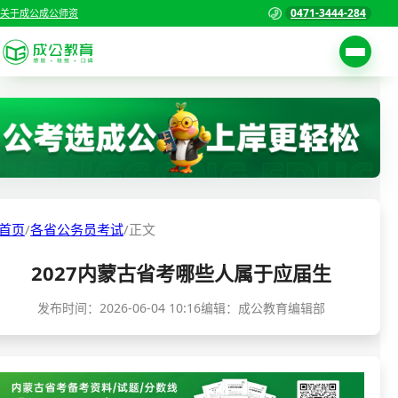
0471-3444-284
关于成公
成公师资
考试公告
首页
职位表
国家公务员考试
报名入口
各省公务员考试
报考指南
首页
/
各省公务员考试
/
正文
缴费确认
事业单位招聘考试
2027内蒙古省考哪些人属于应届生
准考证打印
三支一扶考试
考试政策
发布时间：
2026-06-04 10:16
编辑：成公教育编辑部
警察/辅警考试
成绩查询
分数线
教师资格/教师编制