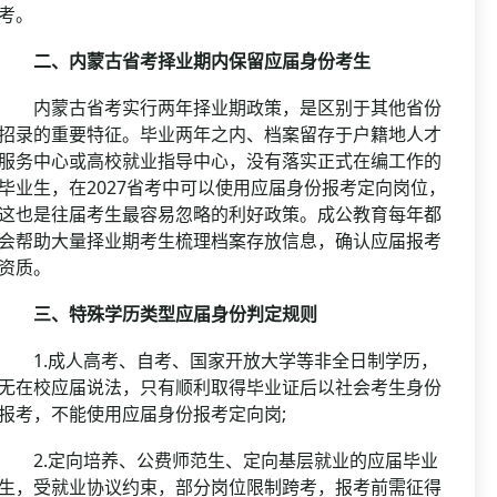
考。
二、内蒙古省考择业期内保留应届身份考生
内蒙古省考实行两年择业期政策，是区别于其他省份
招录的重要特征。毕业两年之内、档案留存于户籍地人才
服务中心或高校就业指导中心，没有落实正式在编工作的
毕业生，在2027省考中可以使用应届身份报考定向岗位，
这也是往届考生最容易忽略的利好政策。成公教育每年都
会帮助大量择业期考生梳理档案存放信息，确认应届报考
资质。
三、特殊学历类型应届身份判定规则
1.成人高考、自考、国家开放大学等非全日制学历，
无在校应届说法，只有顺利取得毕业证后以社会考生身份
报考，不能使用应届身份报考定向岗;
2.定向培养、公费师范生、定向基层就业的应届毕业
生，受就业协议约束，部分岗位限制跨考，报考前需征得