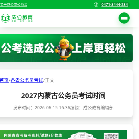
0471-3444-284
关于成公
成公师资
考试公告
首页
职位表
国家公务员考试
报名入口
各省公务员考试
报考指南
首页
/
各省公务员考试
/
正文
缴费确认
事业单位招聘考试
2027内蒙古公务员考试时间
准考证打印
三支一扶考试
考试政策
发布时间：
2026-06-15 16:36
编辑：成公教育编辑部
警察/辅警考试
成绩查询
分数线
教师资格/教师编制