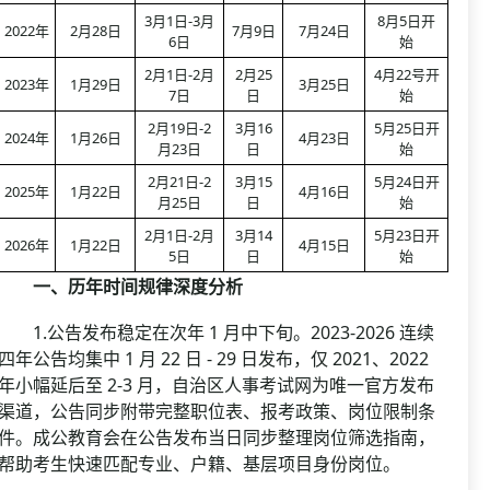
3月1日-3月
8月5日开
2022年
2月28日
7月9日
7月24日
6日
始
2月1日-2月
2月25
4月22号开
2023年
1月29日
3月25日
7日
日
始
2月19日-2
3月16
5月25日开
2024年
1月26日
4月23日
月23日
日
始
2月21日-2
3月15
5月24日开
2025年
1月22日
4月16日
月25日
日
始
2月1日-2月
3月14
5月23日开
2026年
1月22日
4月15日
5日
日
始
一、历年时间规律深度分析
1.公告发布稳定在次年 1 月中下旬。2023-2026 连续
四年公告均集中 1 月 22 日 - 29 日发布，仅 2021、2022
年小幅延后至 2-3 月，自治区人事考试网为唯一官方发布
渠道，公告同步附带完整职位表、报考政策、岗位限制条
件。成公教育会在公告发布当日同步整理岗位筛选指南，
帮助考生快速匹配专业、户籍、基层项目身份岗位。