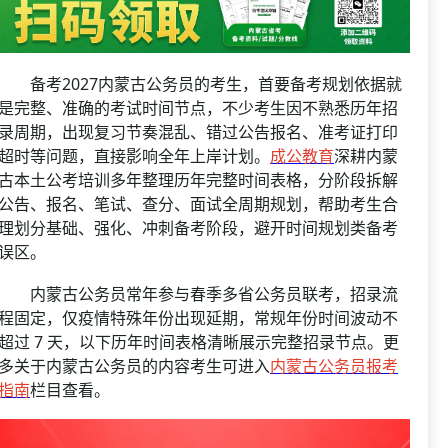
资格复审
国企/银行考试
面试补录
历年真题
备考2027内蒙古公务员的考生，首要备考规划依据就
公务员课程
是完整、准确的考试时间节点，不少考生因不熟悉历年招
录周期，出现复习节奏混乱、错过公告报名、准考证打印
超时等问题，直接影响全年上岸计划。
成公教育
深耕内蒙
古本土公考培训多年整理历年完整时间表格，分阶段拆解
公告、报名、笔试、查分、面试全周期规划，帮助考生合
理划分基础、强化、冲刺备考阶段，避开时间规划类备考
误区。
内蒙古公务员常年参与春季多省公务员联考，招录流
程固定，仅疫情特殊年份出现延期，常规年份时间波动不
超过 7 天，以下历年时间表格清晰展示完整招录节点。更
多关于内蒙古公务员的内容考生可进入
内蒙古公务员报考
指南
栏目查看。