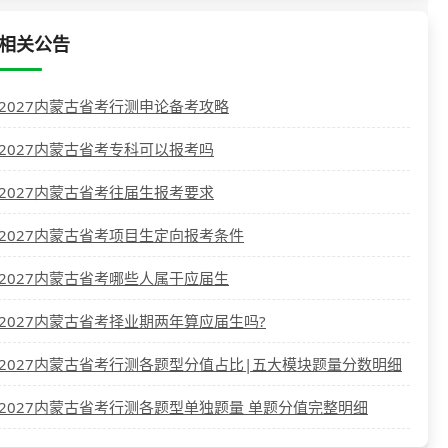
相关公告
2027内蒙古省考行测申论备考攻略
2027内蒙古省考专科可以报考吗
2027内蒙古省考往届生报考要求
2027内蒙古省考项目生定向报考条件
2027内蒙古省考哪些人属于应届生
2027内蒙古省考择业期两年算应届生吗?
2027内蒙古省考行测各题型分值占比|五大模块题量分数明细
2027内蒙古省考行测各题型单独题量 单题分值完整明细