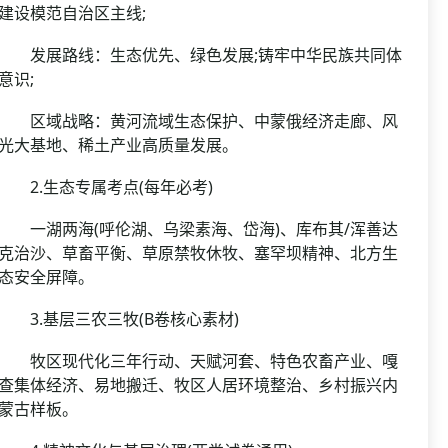
建设模范自治区主线;
发展路线：生态优先、绿色发展;铸牢中华民族共同体
意识;
区域战略：黄河流域生态保护、中蒙俄经济走廊、风
光大基地、稀土产业高质量发展。
2.生态专属考点(每年必考)
一湖两海(呼伦湖、乌梁素海、岱海)、库布其/浑善达
克治沙、草畜平衡、草原禁牧休牧、塞罕坝精神、北方生
态安全屏障。
3.基层三农三牧(B卷核心素材)
牧区现代化三年行动、天赋河套、特色农畜产业、嘎
查集体经济、易地搬迁、牧区人居环境整治、乡村振兴内
蒙古样板。