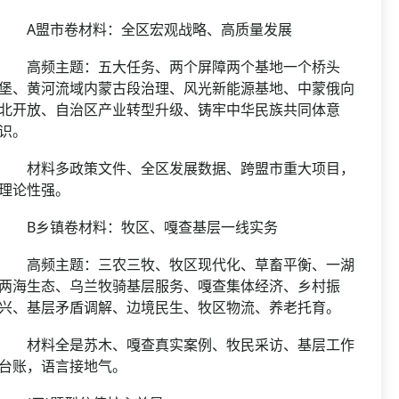
A盟市卷材料：全区宏观战略、高质量发展
高频主题：五大任务、两个屏障两个基地一个桥头
堡、黄河流域内蒙古段治理、风光新能源基地、中蒙俄向
北开放、自治区产业转型升级、铸牢中华民族共同体意
识。
材料多政策文件、全区发展数据、跨盟市重大项目，
理论性强。
B乡镇卷材料：牧区、嘎查基层一线实务
高频主题：三农三牧、牧区现代化、草畜平衡、一湖
两海生态、乌兰牧骑基层服务、嘎查集体经济、乡村振
兴、基层矛盾调解、边境民生、牧区物流、养老托育。
材料全是苏木、嘎查真实案例、牧民采访、基层工作
台账，语言接地气。