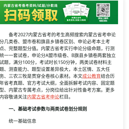
资格复审
国企/银行考试
面试补录
历年真题
公务员课程
备考2027内蒙古省考的考生高频搜索内蒙古省考申论
分几类卷、盟市卷和旗县乡镇卷区别、申论必考本土考
点、完整题型分值。内蒙古省考实行申论分级命题，行测
统一一套试卷，申论分A盟市级卷、B旗县乡镇卷两套独立
试题，满分100分，考试时长150分钟，两类试卷材料主
题、测查能力、题型设置差异极大，本土区情、五大任
务、三农三牧是贯穿全卷核心素材。本文
成公教育
结合历
年省考真题、官方考试大纲，全面拆解考试内容、固定题
型、内蒙古专属考点，分岗位给出针对性备考方案。更多
内容敬请关注
内蒙古省考申论
栏目。
一、基础考试参数与两类试卷划分规则
统一基础信息