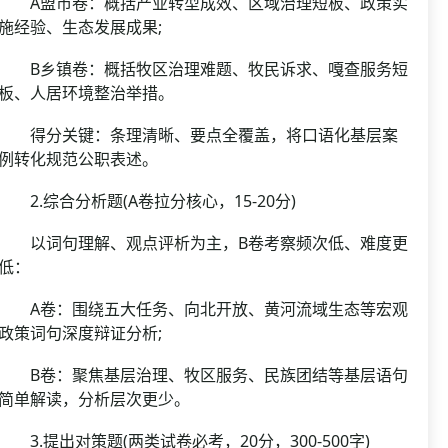
A盟市卷：概括产业转型成效、区域治理短板、政策实
施经验、生态发展成果;
B乡镇卷：概括牧区治理难题、牧民诉求、嘎查服务短
板、人居环境整治举措。
得分关键：条理清晰、要点全覆盖，将口语化基层案
例转化规范公职表述。
2.综合分析题(A卷拉分核心，15-20分)
以词句理解、观点评析为主，B卷考察频次低、难度更
低：
A卷：围绕五大任务、向北开放、黄河流域生态等宏观
政策词句深度辩证分析;
B卷：聚焦基层治理、牧区服务、民族团结等基层语句
简单解读，分析层次更少。
3.提出对策题(两类试卷必考，20分，300-500字)