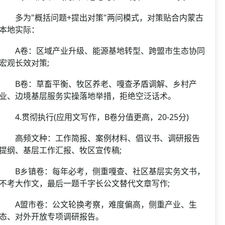
多为"概括问题+提出对策"两问模式，对策贴合内蒙古
本地实际：
A卷：区域产业升级、能源基地转型、跨盟市生态协同
宏观长效对策;
B卷：草畜平衡、牧区养老、嘎查矛盾调解、乡村产
业、边境基层服务实操落地举措，拒绝空泛话术。
4.贯彻执行(应用文写作，B卷分值更高，20-25分)
高频文种：工作简报、案例材料、倡议书、调研报告
提纲、基层工作汇报、牧区宣传稿;
B乡镇卷：每年必考，侧重嘎查、社区基层实务文书，
不考大作文，最后一题千字长公文替代文章写作;
A盟市卷：公文轮换考察，难度偏高，侧重产业、生
态、对外开放专项调研报告。