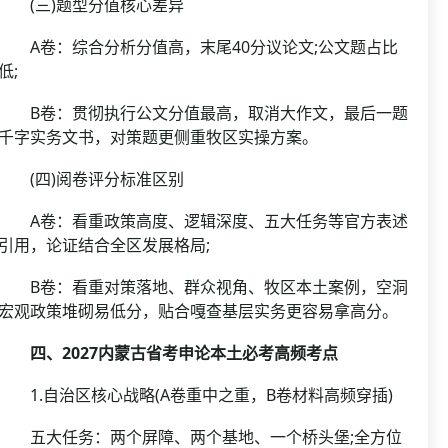
(三)题型分值核心差异
A卷：综合分析分值高，末尾40分议论文;公文题占比
低;
B卷：贯彻执行公文分值最高，取消大作文，最后一题
千字实务文书，对策题更侧重牧区实操方案。
(四)阅卷评分标准区别
A卷：看重政策高度、逻辑深度、五大任务等官方表述
引用，论证结合全区发展格局;
B卷：看重对策落地、群众视角、牧区本土案例，空洞
宏观政策堆砌易低分，贴合嘎查基层实务更容易拿高分。
四、2027内蒙古省考申论本土必考高频考点
1.自治区核心战略(A卷重中之重，B卷材料高频穿插)
五大任务：两个屏障、两个基地、一个桥头堡;全方位