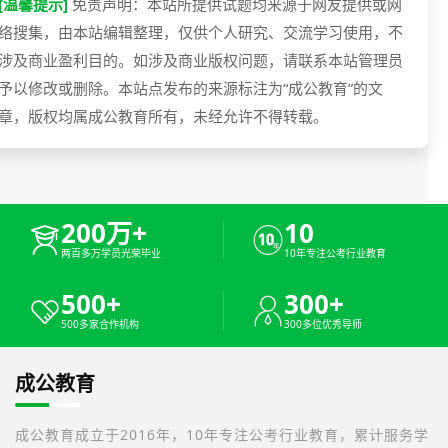
[温馨提示]
免责声明：本站所提供试题均来源于网友提供或网
络搜集，由本站编辑整理，仅供个人研究、交流学习使用，不
涉及商业盈利目的。如涉及商业版权问题，请联系本站管理员
予以修改或删除。本站点发布的来源标注为“成公教育”的文
章，版权均属成公教育所有，未经允许不得转载。
200万+
10
两百多万学员光荣毕业
10年专注公考行业教育
500+
300+
500多家合作机构
300多位优秀导师
成公教育
成公教育成立于2016年，10年专注公考行业教育，累计服务学