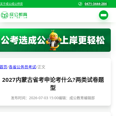
0471-3444-284
关于成公
成公师资
考试公告
首页
职位表
国家公务员考试
报名入口
各省公务员考试
报考指南
首页
/
各省公务员考试
/
正文
缴费确认
事业单位招聘考试
2027内蒙古省考申论考什么?两类试卷题
准考证打印
三支一扶考试
型
考试政策
警察/辅警考试
发布时间：
2026-07-03 15:00
编辑：成公教育编辑部
成绩查询
分数线
教师资格/教师编制