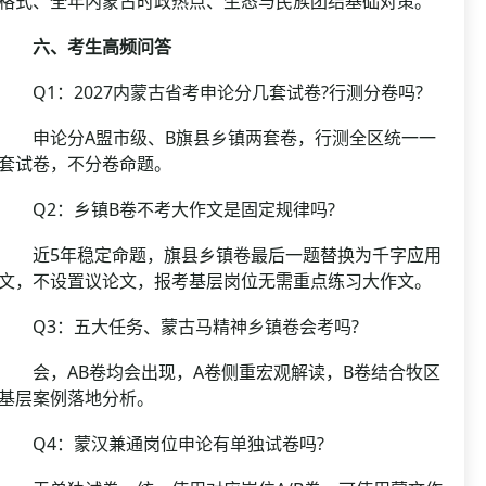
格式、全年内蒙古时政热点、生态与民族团结基础对策。
六、考生高频问答
Q1：2027内蒙古省考申论分几套试卷?行测分卷吗?
申论分A盟市级、B旗县乡镇两套卷，行测全区统一一
套试卷，不分卷命题。
Q2：乡镇B卷不考大作文是固定规律吗?
近5年稳定命题，旗县乡镇卷最后一题替换为千字应用
文，不设置议论文，报考基层岗位无需重点练习大作文。
Q3：五大任务、蒙古马精神乡镇卷会考吗?
会，AB卷均会出现，A卷侧重宏观解读，B卷结合牧区
基层案例落地分析。
Q4：蒙汉兼通岗位申论有单独试卷吗?