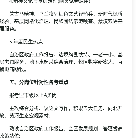
4.精神文化与基层治理(两类试卷通用)
蒙古马精神、乌兰牧骑红色文艺轻骑兵、新时代枫桥
经验、基层网格化治理、民族团结示范嘎查、蒙汉双语基
层服务。
5.年度民生热点
自治区政府工作报告、边境旗县扶持、一老一小、基
层志愿服务、地下水超采综合治理、牧区数字新农人、直
播电商助牧。
五、分岗位针对性备考重点
报考盟市级以上A类岗
主攻综合分析、议论文写作，积累五大任务、向北开
放、黄河生态宏观素材;
熟读自治区政府工作报告、全区发展规划，答题拔高
政策站位;