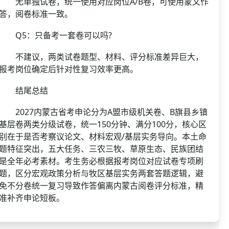
无单独试卷，统一使用对应岗位A/B卷，可使用蒙文作
答，阅卷标准一致。
Q5：只备考一套卷可以吗?
不建议，两类试卷题型、材料、评分标准差异巨大，
报考岗位确定后针对性复习效率更高。
结尾总结
2027内蒙古省考申论分为A盟市级机关卷、B旗县乡镇
基层卷两类分级试卷，统一150分钟、满分100分，核心区
别在于是否考察议论文、材料宏观/基层实务导向。本土命
题特征突出，五大任务、三农三牧、草原生态、民族团结
是全年必考素材。考生务必根据报考岗位对应试卷专项刷
题，区分宏观政策分析与牧区基层实务两套答题逻辑，避
免不分卷统一复习导致作答偏离内蒙古阅卷评分标准，精
准补齐申论短板。