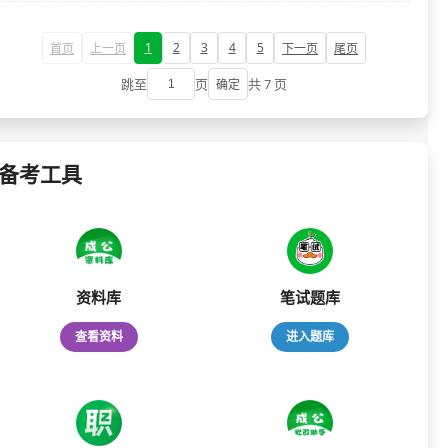
1
2
3
4
5
首页
上一页
下一页
尾页
跳至
页
共 7 页
确定
备考工具
资料库
笔试题库
查看资料
进入题库