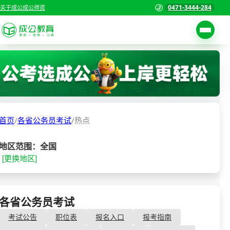
0471-3444-284
关于成公
成公师资
考试公告
首页
职位表
国家公务员考试
报名入口
首页
/
各省公务员考试
/
热点
各省公务员考试
报考指南
缴费确认
事业单位招聘考试
地区范围：全国
[更换地区]
准考证打印
三支一扶考试
考试政策
警察/辅警考试
成绩查询
各省公务员考试
- 热点
分数线
教师资格/教师编制
考试公告
职位表
报名入口
报考指南