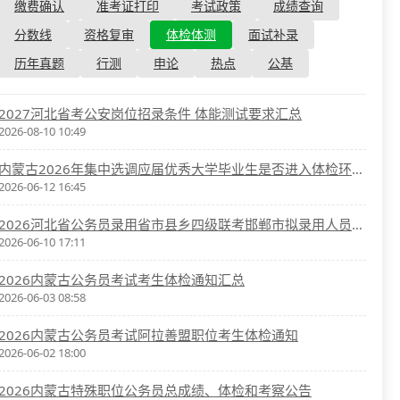
资格复审
缴费确认
准考证打印
考试政策
成绩查询
国企/银行考试
面试补录
分数线
资格复审
体检体测
面试补录
历年真题
历年真题
行测
申论
热点
公基
公务员课程
2027河北省考公安岗位招录条件 体能测试要求汇总
2026-08-10 10:49
内蒙古2026年集中选调应届优秀大学毕业生是否进入体检环节公告
2026-06-12 16:45
2026河北省公务员录用省市县乡四级联考邯郸市拟录用人员公示(第一批)
2026-06-10 17:11
2026内蒙古公务员考试考生体检通知汇总
2026-06-03 08:58
2026内蒙古公务员考试阿拉善盟职位考生体检通知
2026-06-02 18:00
2026内蒙古特殊职位公务员总成绩、体检和考察公告