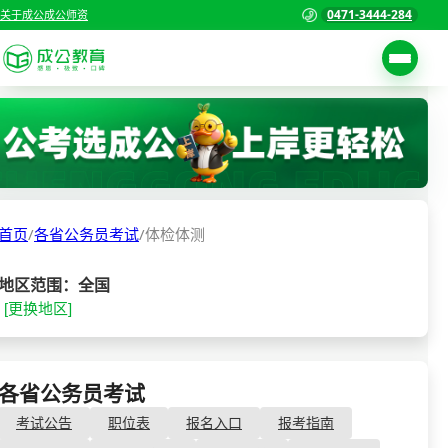
0471-3444-284
关于成公
成公师资
考试公告
首页
职位表
国家公务员考试
报名入口
首页
/
各省公务员考试
/
体检体测
各省公务员考试
报考指南
缴费确认
事业单位招聘考试
地区范围：全国
[更换地区]
准考证打印
三支一扶考试
考试政策
警察/辅警考试
成绩查询
各省公务员考试
- 体检体测
分数线
教师资格/教师编制
考试公告
职位表
报名入口
报考指南