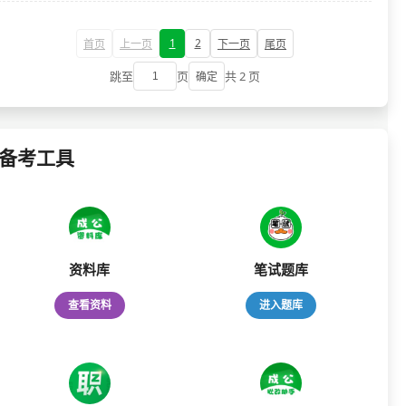
1
2
首页
上一页
下一页
尾页
跳至
页
共 2 页
确定
备考工具
资料库
笔试题库
查看资料
进入题库