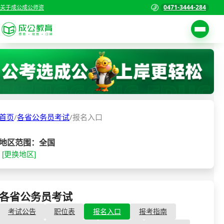
0471-3444-284
关于成公
成公师资
考试公告
首页
职位表
国家公务员考试
报名入口
首页
/
各省公务员考试
/
报名入口
各省公务员考试
报考指南
缴费确认
事业单位招聘考试
地区范围：全国
[更换地区]
准考证打印
三支一扶考试
考试政策
警察/辅警考试
成绩查询
各省公务员考试
- 报名入口
分数线
教师资格/教师编制
考试公告
职位表
报名入口
报考指南