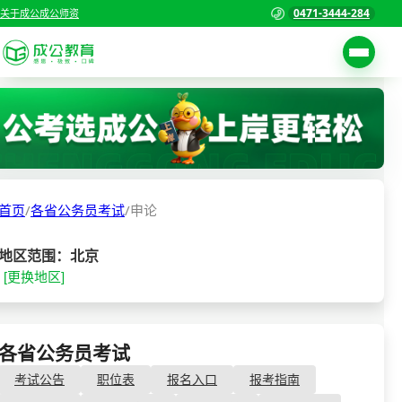
0471-3444-284
关于成公
成公师资
考试公告
首页
职位表
国家公务员考试
报名入口
首页
/
各省公务员考试
/
申论
各省公务员考试
报考指南
缴费确认
事业单位招聘考试
地区范围：北京
[更换地区]
准考证打印
三支一扶考试
考试政策
警察/辅警考试
成绩查询
各省公务员考试
- 申论
分数线
教师资格/教师编制
考试公告
职位表
报名入口
报考指南