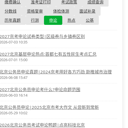
资格复审
缴费确认
准考证打印
考试政策
成绩查询
国企/银行考试
面试补录
分数线
资格复审
体检体测
面试补录
历年真题
历年真题
行测
申论
热点
公基
公务员课程
2027京考申论试卷类型|区级卷与乡镇卷区别
2026-07-03 10:35
2027北京基层申论热点:首都七有五性民生考点汇总
2026-07-01 15:00
北京公务员申论真题|2024京考用好各方巧劲 助推城市治理
2026-06-08 15:47
2027北京公务员申论考什么?申论命题范围
2026-06-03 16:14
北京公务员申论|2025北京市考大作文 从尝新到常新
2026-05-29 10:02
2026北京公务员考试申论鸭题|点亮科技北京