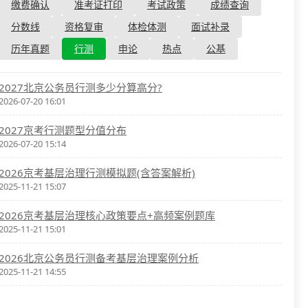
资格复审
缴费确认
准考证打印
考试政策
成绩查询
国企/银行考试
面试补录
分数线
资格复审
体检体测
面试补录
历年真题
历年真题
行测
申论
热点
公基
公务员课程
2027北京公务员行测多少分算高分?
2026-07-20 16:01
2027京考行测题型分值分布
2026-07-20 15:14
2026京考基层治理行测模拟题(含答案解析)
2025-11-21 15:07
2026京考基层治理核心政策要点+高频案例题库
2025-11-21 15:01
2026北京公务员行测备考基层治理案例分析
2025-11-21 14:55