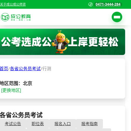
0471-3444-284
关于成公
成公师资
考试公告
首页
职位表
国家公务员考试
报名入口
首页
/
各省公务员考试
/
行测
各省公务员考试
报考指南
缴费确认
事业单位招聘考试
地区范围：北京
[更换地区]
准考证打印
三支一扶考试
考试政策
警察/辅警考试
成绩查询
各省公务员考试
- 行测
分数线
教师资格/教师编制
考试公告
职位表
报名入口
报考指南