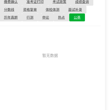
资格复审
缴费确认
准考证打印
考试政策
成绩查询
国企/银行考试
面试补录
分数线
资格复审
体检体测
面试补录
历年真题
历年真题
行测
申论
热点
公基
公务员课程
暂无数据