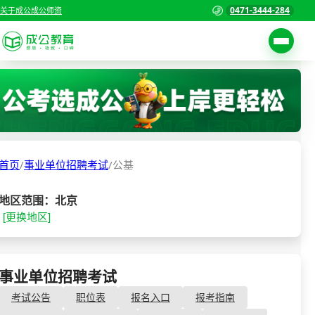
0471-3444-284
关于成公
成公师资
考试公告
首页
职位表
国家公务员考试
报名入口
首页
/
事业单位招聘考试
/
公基
各省公务员考试
报考指南
缴费确认
事业单位招聘考试
地区范围：北京
[更换地区]
准考证打印
三支一扶考试
考试政策
警察/辅警考试
成绩查询
事业单位招聘考试
- 公基
分数线
教师资格/教师编制
考试公告
职位表
报名入口
报考指南