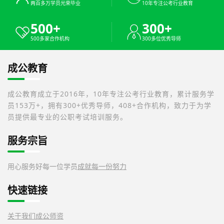
两百多万学员光荣毕业
10年专注公考行业教育
500+
300+
500多家合作机构
300多位优秀导师
成公教育
成公教育成立于2016年，10年专注公考行业教育，累计服务学
员153万+，拥有300+优秀导师，408+合作机构，致力于为学
员提供最专业的公职考试培训服务。
服务宗旨
用心服务好每一位学员
成就每一份努力
快速链接
关于我们
成公师资