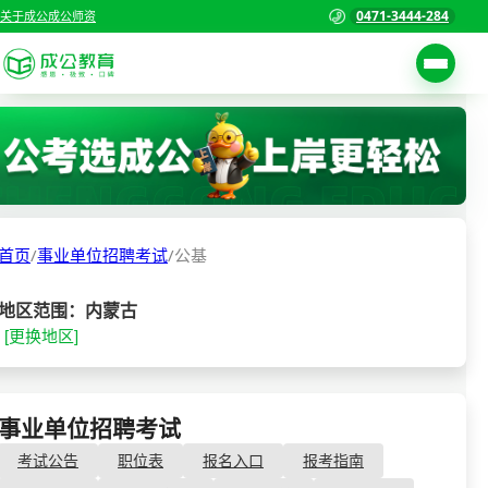
0471-3444-284
关于成公
成公师资
考试公告
首页
职位表
国家公务员考试
报名入口
首页
/
事业单位招聘考试
/
公基
各省公务员考试
报考指南
缴费确认
事业单位招聘考试
地区范围：内蒙古
[更换地区]
准考证打印
三支一扶考试
考试政策
警察/辅警考试
成绩查询
事业单位招聘考试
- 公基
分数线
教师资格/教师编制
考试公告
职位表
报名入口
报考指南