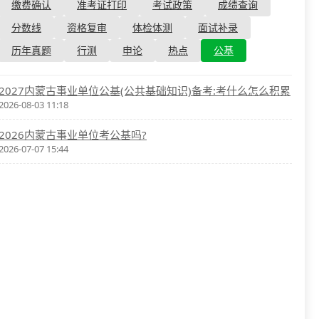
资格复审
缴费确认
准考证打印
考试政策
成绩查询
国企/银行考试
面试补录
分数线
资格复审
体检体测
面试补录
历年真题
历年真题
行测
申论
热点
公基
公务员课程
2027内蒙古事业单位公基(公共基础知识)备考:考什么怎么积累
2026-08-03 11:18
2026内蒙古事业单位考公基吗?
2026-07-07 15:44