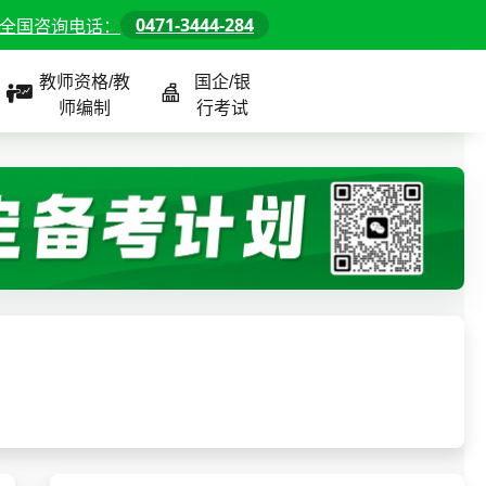
0471-3444-284
全国咨询电话：
教师资格/教
国企/银
师编制
行考试
课程
全国
教师/资格课程
警察/辅警课程
国企/银行课程
北京
河北
山东
内蒙古