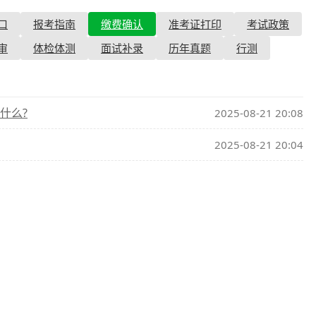
口
报考指南
缴费确认
准考证打印
考试政策
查询
历年真题
审
体检体测
面试补录
历年真题
行测
数线
真题
什么?
2025-08-21 20:08
2025-08-21 20:04