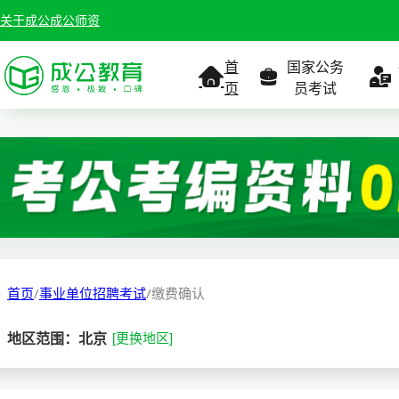
关于成公
成公师资
首
国家公务
页
员考试
考试公告
考试公告
公务员课
考试
职位表
职位表
职
报名入口
报名入口
报名
首页
/
事业单位招聘考试
/
缴费确认
报考指南
报考指南
报考
地区范围：北京
[更换地区]
缴费确认
准考证打印
准考
准考证打印
考试政策
考试