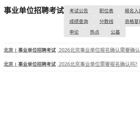
事业单位招聘考试
- 缴费确认
考试公告
职位表
报名入
考试政策
成绩查询
成绩
成绩查询
分数线
资格复
成绩查询
分数线
分
申论
热点
公基
分数线
历年真题
历年
2026北京事业单位报名确认需要确认
北京 | 事业单位招聘考试
资格复审
2026北京事业单位需要报名确认吗?
北京 | 事业单位招聘考试
面试补录
历年真题