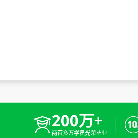
200万+
两百多万学员光荣毕业