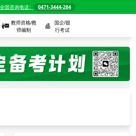
0471-3444-284
全国咨询电话：
教师资格/教
国企/银
师编制
行考试
课程
全国
教师/资格课程
警察/辅警课程
国企/银行课程
北京
河北
山东
内蒙古