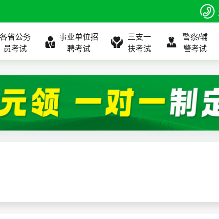
各省公务
事业单位招
三支一
警察/辅
员考试
聘考试
扶考试
警考试
程
公告
全国
考试公告
公务员课程
全国
考试公告
考试公告
事业单位课程
全国
考试公告
全国
全国
三支一扶
位表
北京
职位表
北京
职位表
职位表
北京
职位表
北京
北京
入口
河北
报名入口
河北
报名入口
报名入口
河北
报名入口
河北
河北
指南
山东
考试政策
山东
成绩查询
成绩查询
山东
成绩查询
山东
山东
证打印
内蒙古
成绩查询
内蒙古
面试补录
面试补录
内蒙古
面试补录
内蒙古
内蒙古
政策
分数线
历年真题
历年真题
历年真题