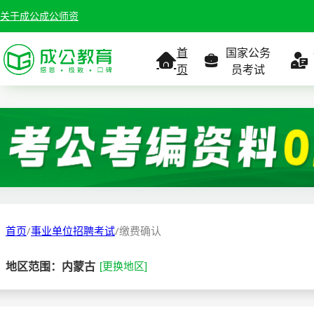
关于成公
成公师资
首
国家公务
页
员考试
考试公告
考试公告
公务员课
考试
职位表
职位表
职
报名入口
报名入口
报名
首页
/
事业单位招聘考试
/
缴费确认
报考指南
报考指南
报考
地区范围：内蒙古
[更换地区]
缴费确认
准考证打印
准考
准考证打印
考试政策
考试