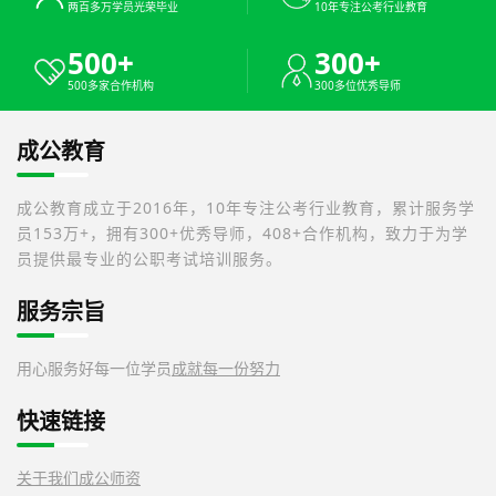
两百多万学员光荣毕业
10年专注公考行业教育
500+
300+
500多家合作机构
300多位优秀导师
成公教育
成公教育成立于2016年，10年专注公考行业教育，累计服务学
员153万+，拥有300+优秀导师，408+合作机构，致力于为学
员提供最专业的公职考试培训服务。
服务宗旨
用心服务好每一位学员
成就每一份努力
快速链接
关于我们
成公师资