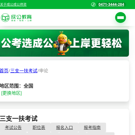
0471-3444-284
关于成公
成公师资
考试公告
首页
职位表
国家公务员考试
报名入口
首页
/
三支一扶考试
/
申论
各省公务员考试
报考指南
缴费确认
事业单位招聘考试
地区范围：全国
[更换地区]
准考证打印
三支一扶考试
考试政策
警察/辅警考试
成绩查询
三支一扶考试
- 申论
分数线
教师资格/教师编制
考试公告
职位表
报名入口
报考指南