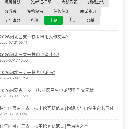
资格复审
缴费确认
准考证打印
考试政策
成绩查询
国企/银行考试
面试补录
分数线
资格复审
体检体测
面试补录
历年真题
历年真题
行测
申论
热点
公基
公务员课程
2026河北三支一扶考申论大作文吗?
2026-07-21 09:41
2026河北三支一扶申论考什么?
2026-07-17 15:30
2026河北三支一扶考申论吗?
2026-07-08 14:49
2026内蒙古三支一扶/社区民生申论预测作文素材
2026-06-03 11:29
往年内蒙古三支一扶申论真题范文|构建人与自然生命共同体
2026-03-12 09:51
往年内蒙古三支一扶申论真题范文|孝为德之本