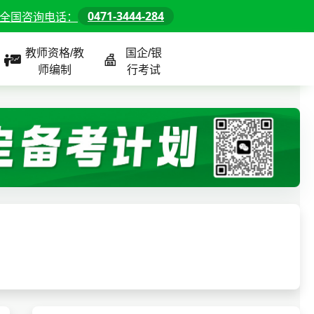
0471-3444-284
全国咨询电话：
教师资格/教
国企/银
师编制
行考试
课程
全国
教师/资格课程
警察/辅警课程
国企/银行课程
北京
河北
山东
内蒙古