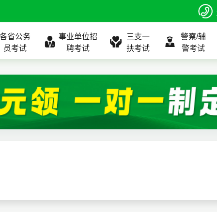
各省公务
事业单位招
三支一
警察/辅
员考试
聘考试
扶考试
警考试
程
公告
全国
考试公告
公务员课程
全国
考试公告
考试公告
事业单位课程
全国
考试公告
全国
全国
三支一扶
位表
北京
职位表
北京
职位表
职位表
北京
职位表
北京
北京
入口
河北
报名入口
河北
报名入口
报名入口
河北
报名入口
河北
河北
指南
山东
考试政策
山东
成绩查询
成绩查询
山东
成绩查询
山东
山东
证打印
内蒙古
成绩查询
内蒙古
面试补录
面试补录
内蒙古
面试补录
内蒙古
内蒙古
政策
分数线
历年真题
历年真题
历年真题