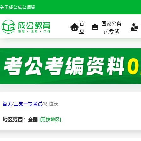
关于成公
成公师资
首
国家公务
页
员考试
考试公告
考试公告
公务员课
考试
职位表
职位表
职
报名入口
报名入口
报名
首页
/
三支一扶考试
/
职位表
报考指南
报考指南
报考
地区范围：全国
[更换地区]
缴费确认
准考证打印
准考
准考证打印
考试政策
考试