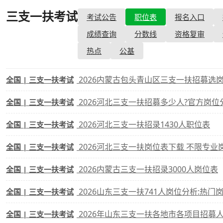
三支一扶考试
- 职位表
考试公告
职位表
报名入口
考试政策
成绩查询
成绩
成绩查询
分数线
资格复审
成绩查询
分数线
分
热点
公基
分数线
历年真题
历年
2026内蒙古包头青山区三支一扶招募选岗
全国 | 三支一扶考试
资格复审
2026河北三支一扶招募多少人?官方岗位
全国 | 三支一扶考试
面试补录
2026河北三支一扶招录1430人职位表
全国 | 三支一扶考试
历年真题
2026河北三支一扶岗位表下载 不限专业
全国 | 三支一扶考试
2026内蒙古三支一扶招录3000人岗位表
全国 | 三支一扶考试
2026山东三支一扶741人岗位分析:热门
全国 | 三支一扶考试
2026年山东三支一扶各地市各项目招募
全国 | 三支一扶考试