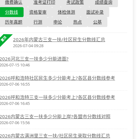
资格复审
缴费确认
准考证打印
考试政策
成绩查询
国企/银行考试
面试补录
分数线
资格复审
体检体测
面试补录
历年真题
历年真题
行测
申论
热点
公基
公务员课程
置顶
2026年内蒙古三支一扶/社区民生分数线汇总
2026-07-04 09:28
2026河北三支一扶多少分能进面?
2026-07-15 10:46
2026呼和浩特社区民生多少分能考上?各区县分数线参考
2026-07-06 16:55
2026呼和浩特三支一扶多少分能考上?各区县分数线参考
2026-07-06 16:45
2026内蒙古三支一扶多少分能上岸?各盟市分数线对照
2026-07-06 15:56
2026内蒙古满洲里三支一扶/社区民生录取分数线汇总