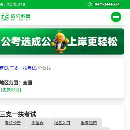
0471-3444-284
关于成公
成公师资
考试公告
首页
职位表
国家公务员考试
报名入口
首页
/
三支一扶考试
/
分数线
各省公务员考试
报考指南
缴费确认
事业单位招聘考试
地区范围：全国
[更换地区]
准考证打印
三支一扶考试
考试政策
警察/辅警考试
成绩查询
三支一扶考试
- 分数线
分数线
教师资格/教师编制
考试公告
职位表
报名入口
报考指南