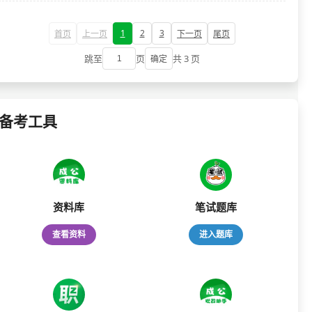
1
2
3
首页
上一页
下一页
尾页
跳至
页
共 3 页
确定
备考工具
资料库
笔试题库
查看资料
进入题库