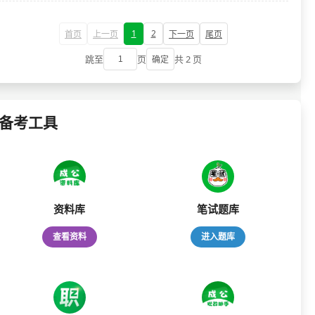
1
2
首页
上一页
下一页
尾页
跳至
页
共 2 页
确定
备考工具
资料库
笔试题库
查看资料
进入题库