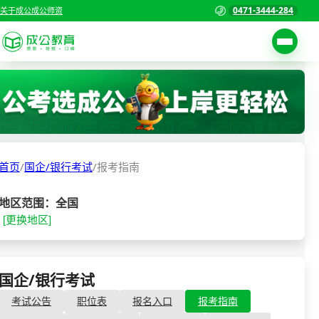
0471-3444-284
关于成公
成公师资
考试公告
首页
职位表
国家公务员考试
报名入口
首页
/
国企/银行考试
/
报考指南
各省公务员考试
报考指南
缴费确认
事业单位招聘考试
地区范围：全国
[更换地区]
准考证打印
三支一扶考试
考试政策
警察/辅警考试
成绩查询
国企/银行考试
- 报考指南
分数线
教师资格/教师编制
考试公告
职位表
报名入口
报考指南