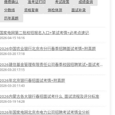
资格复审
缴费确认
准考证打印
考试政策
成绩查询
国企/银行考试
面试补录
分数线
资格复审
体检体测
面试补录
历年真题
历年真题
公务员课程
国家电网第二批校招报名入口+笔试考情+必考点速记
2026-04-15 16:16
2026中国农业银行北京市分行春季招聘面试考情+附真题
2026-03-20 17:18
2026建信基金管理有限责任公司春季校园招聘笔试+面试考情分析
2026-03-20 17:15
2026年北京银行春招面试考情+附真题
2026-03-20 11:43
2026内蒙古各大银行春招面试考什么_面试流程及评分标准
2026-03-19 14:28
2026年国家电网北京市电力公司招聘考试考情全分析