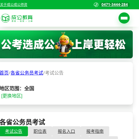
0471-3444-284
关于成公
成公师资
考试公告
首页
职位表
国家公务员考试
报名入口
首页
/
各省公务员考试
/
考试公告
各省公务员考试
报考指南
缴费确认
事业单位招聘考试
地区范围：全国
[更换地区]
准考证打印
三支一扶考试
考试政策
警察/辅警考试
成绩查询
各省公务员考试
- 考试公告
分数线
教师资格/教师编制
考试公告
职位表
报名入口
报考指南