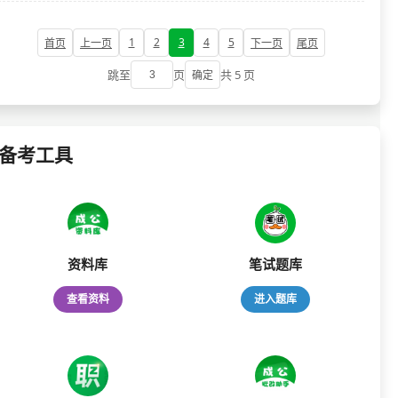
1
2
3
4
5
首页
上一页
下一页
尾页
跳至
页
共 5 页
确定
备考工具
资料库
笔试题库
查看资料
进入题库