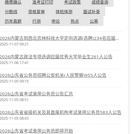
资格复审
缴费确认
准考证打印
考试政策
成绩查询
国企/银行考试
面试补录
分数线
资格复审
体检体测
面试补录
历年真题
历年真题
行测
申论
热点
公基
公务员课程
2026内蒙古到西北农林科技大学定向选调(选聘)234名应届优秀大学毕业生公告
2025-11-07 09:21
2026内蒙古政法专项选调应届优秀大学毕业生261人公告
2025-11-06 17:41
2026山东省公务员招聘公安机关(人民警察)955人公告
2025-11-05 09:15
2026山东省考试录用公务员公告汇总
2025-11-05 08:51
2026山东省省级机关及其直属机构考试录用公务员583人公告
2025-11-05 08:43
2026山东省考试录用公务员即将开始